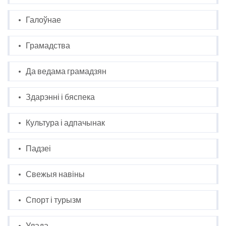
Галоўнае
Грамадства
Да ведама грамадзян
Здарэнні і бяспека
Культура і адпачынак
Падзеі
Свежыя навіны
Спорт і турызм
Улада