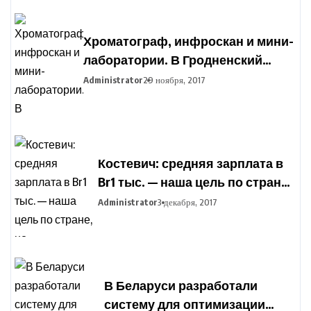
Хроматограф, инфроскан и мини-
лаборатории. В Гродненский
агропромышленный парк
Administrator
29 ноября, 2017
закупают оборудование для
подготовки фермеров
Костевич: средняя зарплата в
Br1 тыс. — наша цель по стране,
но дифференциация по
Administrator
3 декабря, 2017
отраслям сохранится
В Беларуси разработали
систему для оптимизации