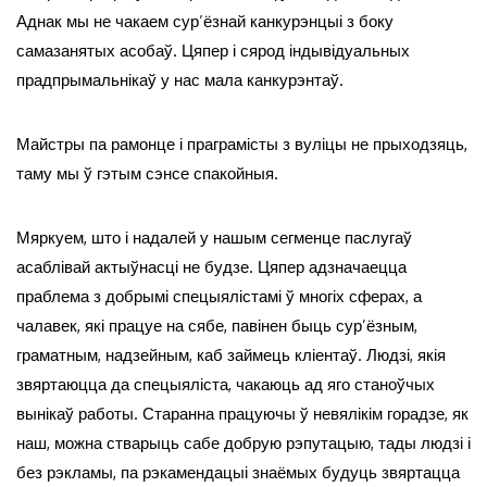
Аднак мы не чакаем сур’ёзнай канкурэнцыі з боку
самазанятых асобаў. Цяпер і сярод індывідуальных
прадпрымальнікаў у нас мала канкурэнтаў.
Майстры па рамонце і праграмісты з вуліцы не прыходзяць,
таму мы ў гэтым сэнсе спакойныя.
Мяркуем, што і надалей у нашым сегменце паслугаў
асаблівай актыўнасці не будзе. Цяпер адзначаецца
праблема з добрымі спецыялістамі ў многіх сферах, а
чалавек, які працуе на сябе, павінен быць сур’ёзным,
граматным, надзейным, каб займець кліентаў. Людзі, якія
звяртаюцца да спецыяліста, чакаюць ад яго станоўчых
вынікаў работы. Старанна працуючы ў невялікім горадзе, як
наш, можна стварыць сабе добрую рэпутацыю, тады людзі і
без рэкламы, па рэкамендацыі знаёмых будуць звяртацца