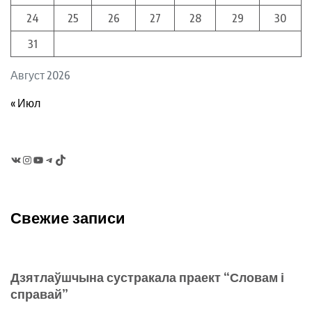
24
25
26
27
28
29
30
31
Август 2026
« Июл
VK
Instagram
YouTube
Telegram
TikTok
Свежие записи
Дзятлаўшчына сустракала праект “Словам і
справай”