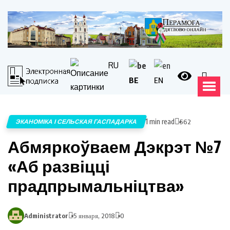
RU
BE
EN
1 min read
ЭКАНОМІКА І СЕЛЬСКАЯ ГАСПАДАРКА
562
Абмяркоўваем Дэкрэт №7
«Аб развіцці
прадпрымальніцтва»
Administrator
5 января, 2018
0