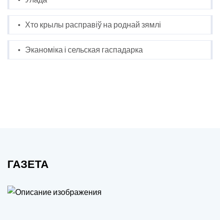
Хто крылы расправіў на роднай зямлі
Эканоміка і сельская гаспадарка
ГАЗЕТА