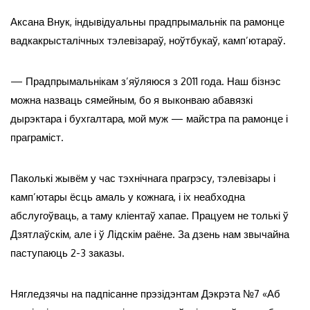
Аксана Внук, індывідуальны прадпрымальнік па рамонце
вадкакрысталічных тэлевізараў, ноўтбукаў, камп’ютараў.
— Прадпрымальнікам з’яўляюся з 2011 года. Наш бізнэс
можна назваць сямейным, бо я выконваю абавязкі
дырэктара і бухгалтара, мой муж — майстра па рамонце і
праграміст.
Паколькі жывём у час тэхнічнага прагрэсу, тэлевізары і
камп’ютары ёсць амаль у кожнага, і іх неабходна
абслугоўваць, а таму кліентаў хапае. Працуем не толькі ў
Дзятлаўскім, але і ў Лідскім раёне. За дзень нам звычайна
паступаюць 2-3 заказы.
Нягледзячы на падпісанне прэзідэнтам Дэкрэта №7 «Аб