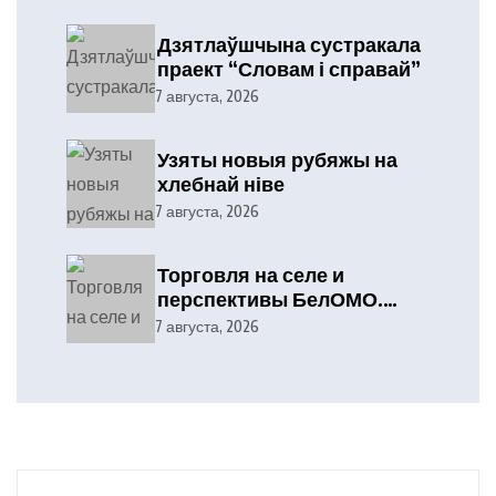
Дзятлаўшчына сустракала
праект “Словам і справай”
7 августа, 2026
Узяты новыя рубяжы на
хлебнай ніве
7 августа, 2026
Торговля на селе и
перспективы БелОМО.
Александр Лукашенко
7 августа, 2026
посетил Вилейский район