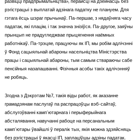
развіцці прадпрымальніцтва», перайсці на дзейнасць без
рэгістрацыі з выплатай адзінага падатку не плануем. Для
гэтага ёсць шэраг прычынаў. Па-першае, з нядаўняга часу
падатак, які плацім, і так значна знізіўся. Па-другое, заяўны
прынцып не прадугледжвае прыцягнення наёмных
работнікаў. Па-трэцяе, працуючы як ІП, мы робім адлічэнні
ў Фонд сацыяльнай абароны насельніцтва Міністэрства
працы і сацыяльнай абароны, тым самым ствараючы сабе
пенсійныя назапашванні. Фізічныя асобы такіх адлічэнняў
не робяць.
Згодна з Дэкрэтам №7, такія віды работ, як аказанне
грамадзянам паслугаў па распрацоўцы вэб-сайтаў,
абслугоўванні камп’ютарнага і перыферыйнага
абсталявання, навучанні рабоце на персанальным
камп’ютары ўвайшлі ў пералік тых, якія можна здзяйсняць
без рэгістрацыі ў якасці ІП, заплаціўшы адзіны падатак.