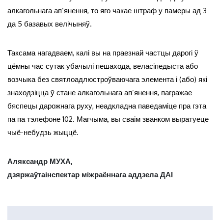
алкагольнага ап’янення, то яго чакае штраф у памеры ад 3
да 5 базавых велічыняў.
Таксама нагадваем, калі вы на праезнай частцы дарогі ў
цёмны час сутак убачылі пешахода, веласіпедыста або
возчыка без святлоадлюстроўваючага элемента і (або) які
знаходзіцца ў стане алкагольнага ап’янення, пагражае
бяспецы дарожнага руху, неадкладна паведаміце пра гэта
па па тэлефоне 102. Магчыма, вы сваім званком выратуеце
чыё-небудзь жыццё.
Аляксандр МУХА,
дзяржаўтаінспектар міжраённага аддзела ДАІ