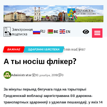
RU
BE
EN
1 min read
ВАЖНАЕ
ЗДАРЭННІ І БЯСПЕКА
187
А ты носіш флікер?
Administrator
10 декабря, 2018
0
За мінулы перыяд бягучага года на тэрыторыі
Гродзенскай вобласці зарэгістравана 88 дарожна-
транспартных здарэнняў з удзелам пешаходаў, у якіх 14