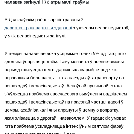
чалавек загінулі і 76 атрымалі траўмы.
У Дзятлаўскім раёне зарэгістраваны 2
дарожна-транспартныя здарэнні
з удзелам веласіпедыстаў,
у якіх веласіпедысты загінулі.
У цемры чалавечае вока ўспрымае толькі 5% ад таго, што
здольна ўспрыняць днём. Таму менавіта ў асенне-зімовы
перыяд фіксуецца шмат дарожных аварый, сярод якіх
пераважная большасць – гэта наезды аўтатранспарту на
пешаходаў і веласіпедыстаў. Асноўнай прычынай гэтага
з’яўляецца праблема своечасовага выяўлення вадзіцелем
пешаходаў і веласіпедыстаў на праезнай частцы дарогі ў
цемры, асабліва калі яны апрануты ў цёмную вопратку,
якая зліваецца з дарогай і наваколлем. У гарадскіх умовах
гэта праблема ўскладняецца інтэнсіўным святлом фараў