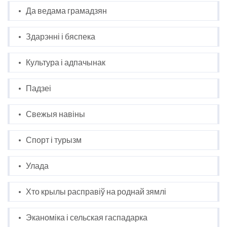
Да ведама грамадзян
Здарэнні і бяспека
Культура і адпачынак
Падзеі
Свежыя навіны
Спорт і турызм
Улада
Хто крылы расправіў на роднай зямлі
Эканоміка і сельская гаспадарка