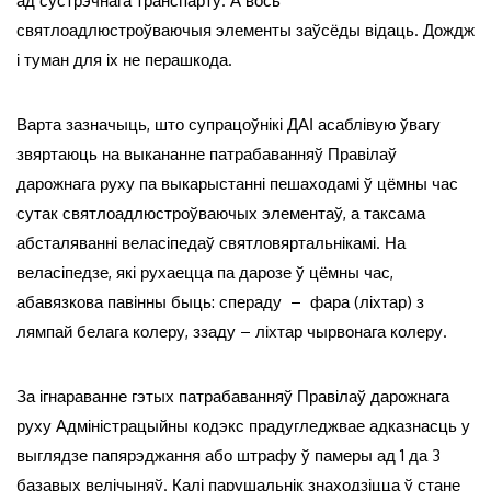
ад сустрэчнага транспарту. А вось
святлоадлюстроўваючыя элементы заўсёды відаць. Дождж
і туман для іх не перашкода.
Варта зазначыць, што супрацоўнікі ДАІ асаблівую ўвагу
звяртаюць на выкананне патрабаванняў Правілаў
дарожнага руху па выкарыстанні пешаходамі ў цёмны час
сутак святлоадлюстроўваючых элементаў, а таксама
абсталяванні веласіпедаў святловяртальнікамі. На
веласіпедзе, які рухаецца па дарозе ў цёмны час,
абавязкова павінны быць: спераду – фара (ліхтар) з
лямпай белага колеру, ззаду – ліхтар чырвонага колеру.
За ігнараванне гэтых патрабаванняў Правілаў дарожнага
руху Адміністрацыйны кодэкс прадугледжвае адказнасць у
выглядзе папярэджання або штрафу ў памеры ад 1 да 3
базавых велічыняў. Калі парушальнік знаходзіцца ў стане