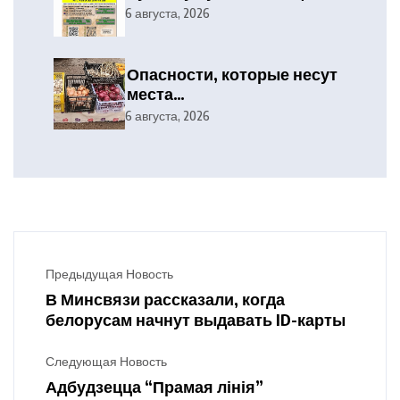
6 августа, 2026
Опасности, которые несут
места
несанкционированной
6 августа, 2026
торговли
Предыдущая Новость
В Минсвязи рассказали, когда
белорусам начнут выдавать ID-карты
Следующая Новость
Адбудзецца “Прамая лінія”