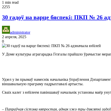
1 min read
2255
30 гадоў на варце бяспекі: ПКП № 26 а
administrator
2 апреля, 2025
0
У Доме культуры аграгарадка Гезгалы прайшло ўрачыстае мерап
Удзел у ім прымаў намеснік начальніка ўпраўлення Дэпартамен
віншавальную праграму падрыхтавалі артысты.
Сваіх калег з юбілеем павіншаваў начальнік установы маёр ун
– Папраўчая сістэма няпростая, аднак ужо тры дзясяткі гадоў 