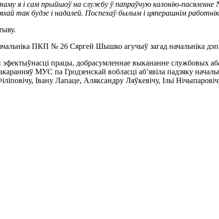
 таму я і сам прыйшоў на службу ў папраўчую калонію-пасяленне №
няхай так будзе і надалей. Поспехаў былым і цяперашнім работні
тыву.
чальніка ПКП № 26 Сяргей Шышко агучыў загад начальніка дэп
 эфектыўнасці працы, добрасумленнае выкананне службовых абавя
каранняў МУС па Гродзенскай вобласці аб’явіла падзяку начальн
ліповічу, Івану Лапаце, Аляксандру Ляўкевічу, Ільі Нічыпарові