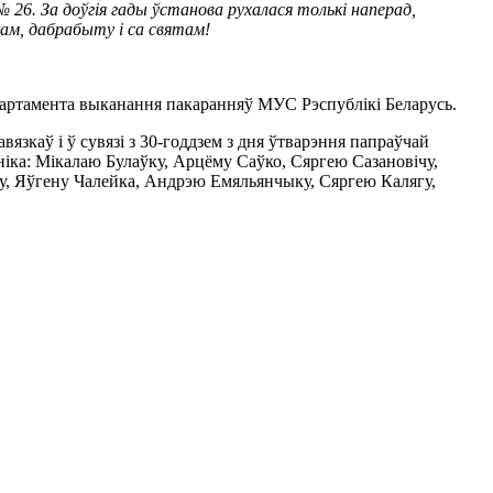
 26. За доўгія гады ўстанова рухалася толькі наперад,
кам, дабрабыту і са святам!
артамента выканання пакаранняў МУС Рэспублікі Беларусь.
зкаў і ў сувязі з 30-годдзем з дня ўтварэння папраўчай
іка: Мікалаю Булаўку, Арцёму Саўко, Сяргею Сазановічу,
чу, Яўгену Чалейка, Андрэю Емяльянчыку, Сяргею Калягу,