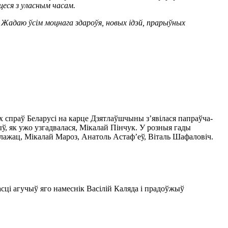
цеся з уласным часам.
 Жадаю ўсім моцнага здароўя, новых ідэй, прарыўных
х спраў Беларусі на карце Дзятлаўшчыны з’явілася папраўча-
ыў, як ужо узгадвалася, Мікалай Пінчук. У розныя гады
клажац, Мікалай Мароз, Анатоль Астаф’еў, Віталь Шафаловіч.
ці агучыў яго намеснік Васілій Каляда і прадоўжыў