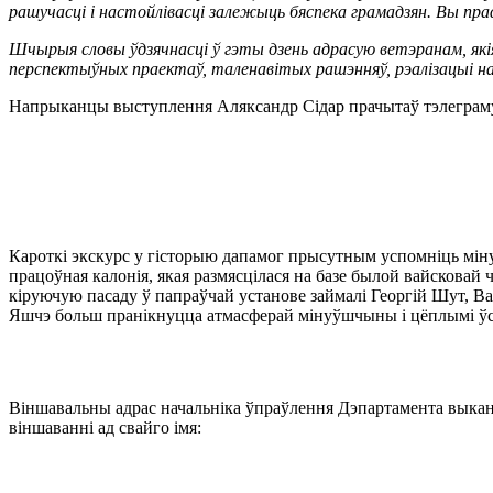
рашучасці і настойлівасці залежыць бяспека грамадзян. Вы праф
Шчырыя словы ўдзячнасці ў гэты дзень адрасую ветэранам, які
перспектыўных праектаў, таленавітых рашэнняў, рэалізацыі н
Напрыканцы выступлення Аляксандр Сідар прачытаў тэлеграму-
Кароткі экскурс у гісторыю дапамог прысутным успомніць мінул
працоўная калонія, якая размясцілася на базе былой вайсковай ч
кіруючую пасаду ў папраўчай установе займалі Георгій Шут, Ва
Яшчэ больш пранікнуцца атмасферай мінуўшчыны і цёплымі ўс
Віншавальны адрас начальніка ўпраўлення Дэпартамента выкана
віншаванні ад свайго імя: