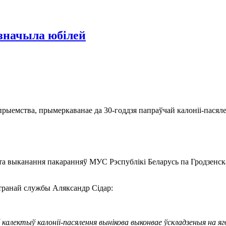
дзначыла юбілей
рыемства, прымеркаванае да 30-годдзя папраўчай калоніі-пасял
та выканання пакаранняў МУС Рэспублікі Беларусь па Гродзенска
утранай службы Аляксандр Сідар:
калектыў калоніі-пасялення вынікова выконвае ўскладзеныя на я