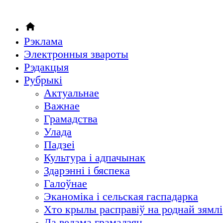
Рэклама
Электронныя звароты
Рэдакцыя
Рубрыкi
Актуальнае
Важнае
Грамадства
Улада
Падзеі
Культура і адпачынак
Здарэнні і бяспека
Галоўнае
Эканоміка і сельская гаспадарка
Хто крылы расправіў на роднай зямлі
Да ведама грамадзян