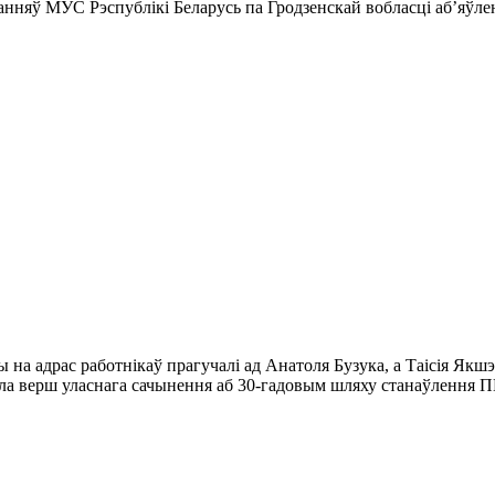
нняў МУС Рэспублікі Беларусь па Гродзенскай вобласці аб’яўле
 адрас работнікаў прагучалі ад Анатоля Бузука, а Таісія Якшэвіч
тала верш уласнага сачынення аб 30-гадовым шляху станаўлення 