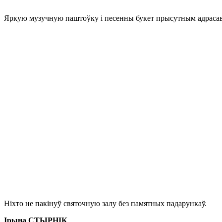
Яркую музучную паштоўку і песенны букет прысутным адрасава
Ніхто не пакінуў святочную залу без памятных падарункаў.
Ірына СТЫРНІК