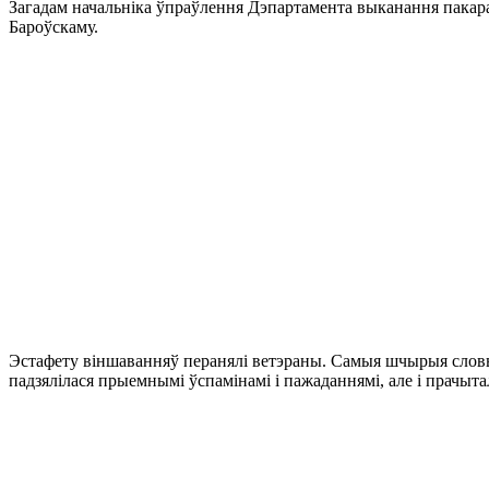
Загадам начальніка ўпраўлення Дэпартамента выканання пакара
Бароўскаму.
Эстафету віншаванняў перанялі ветэраны. Самыя шчырыя словы на
падзялілася прыемнымі ўспамінамі і пажаданнямі, але і прачы