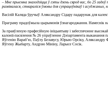
– Мне прыемна знаходзіцца ў гэты дзень сярод вас, бо 25 гадоў
развівалася, ствараліся ўмовы для супрацоўнікаў і асуджаных, 
Васілій Каляда ўручыў Аляксандру Сідару падарунак для калек
Праграму прадоўжыла цырымонія ўзнагароджання. Намеснік на
За праяўленую прафесійную ініцыятыву і забеспячэнне высокай
калоніі-пасялення № 26 упраўленне Дэпартамента выканання па
Яўгенію Вараб’ю, Паўлу Белавусу, Юрыю Орсіку, Аляксандру Фі
Яўгену Жыбарту, Андрэю Мініну, Ларысе Сосік.