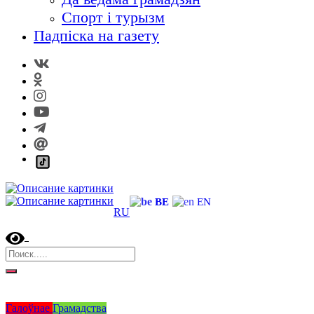
Спорт і турызм
Падпіска на газету
BE
EN
RU
Галоўнае
Грамадства