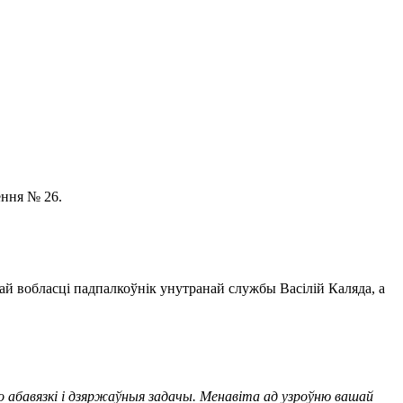
ення № 26.
й вобласці падпалкоўнік унутранай службы Васілій Каляда, а
го абавязкі і дзяржаўныя задачы. Менавіта ад узроўню вашай