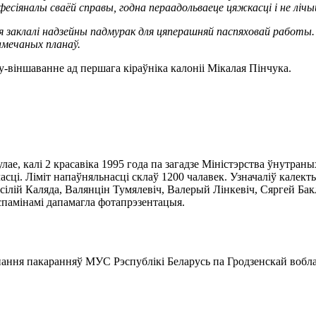
есіяналы сваёй справы, годна пераадольваеце цяжкасці і не лічы
я заклалі надзейны падмурак для цяперашняй паспяховай работы.
амечаных планаў.
віншаванне ад першага кіраўніка калоніі Мікалая Пінчука.
ае, калі 2 красавіка 1995 года па загадзе Міністэрства ўнутраны
асці. Ліміт напаўняльнасці склаў 1200 чалавек. Узначаліў калект
сілій Каляда, Валянцін Тумялевіч, Валерый Лінкевіч, Сяргей Ба
памінамі дапамагла фотапрэзентацыя.
ння пакаранняў МУС Рэспублікі Беларусь па Гродзенскай воблас