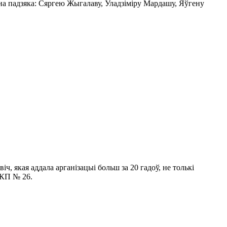
на падзяка: Сяргею Жыгалаву, Уладзіміру Мардашу, Яўгену
, якая аддала арганізацыі больш за 20 гадоў, не толькі
ПКП № 26.