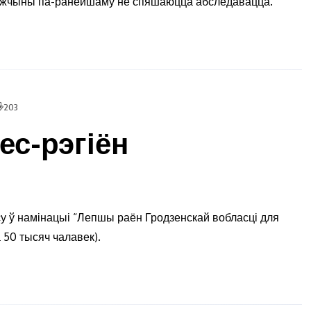
мужчыны па-ранейшаму не спяшаюцца абследавацца.
203
ес-рэгіён
су ў намінацыі “Лепшы раён Гродзенскай вобласці для
 50 тысяч чалавек).