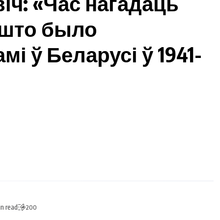
ч: «Час нагадаць
, што было
 ў Беларусі ў 1941-
in read
200