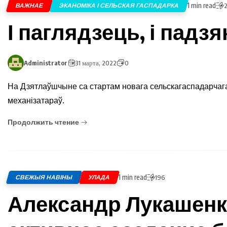
1 min read
ВАЖНАЕ
ЭКАНОМІКА І СЕЛЬСКАЯ ГАСПАДАРКА
І паглядзець, і падз
Administrator
31 марта, 2022
0
На Дзятлаўшчыне са стартам новага сельскагаспадарчаг
механізатараў.
Продолжить чтение
1 min read
СВЕЖЫЯ НАВІНЫ
УЛАДА
196
Александр Лукашенк