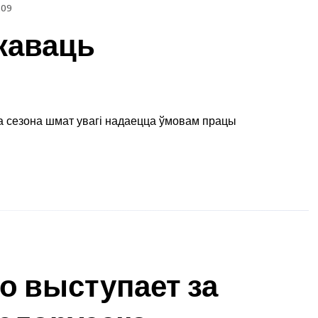
209
якаваць
а сезона шмат увагі надаецца ўмовам працы
о выступает за