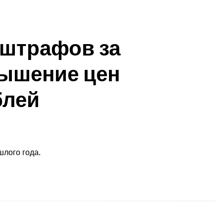
 штрафов за
вышение цен
блей
лого года.