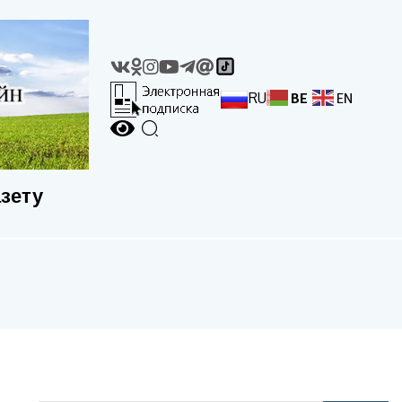
RU
BE
EN
азету