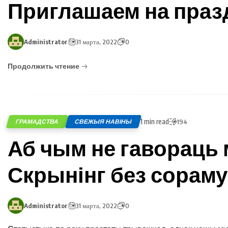
Приглашаем на праз
Administrator
31 марта, 2022
0
Продолжить чтение
1 min read
ГРАМАДСТВА
СВЕЖЫЯ НАВІНЫ
194
Аб чым не гавораць
Скрынінг без сораму
Administrator
31 марта, 2022
0