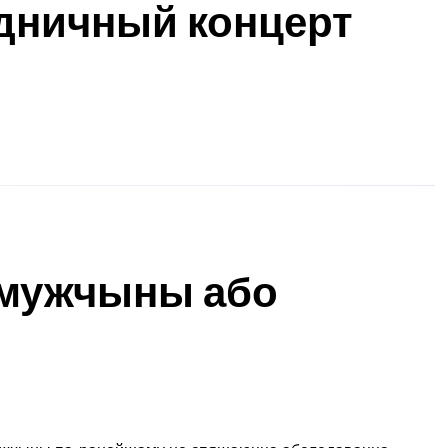
дничный концерт
 мужчыны або