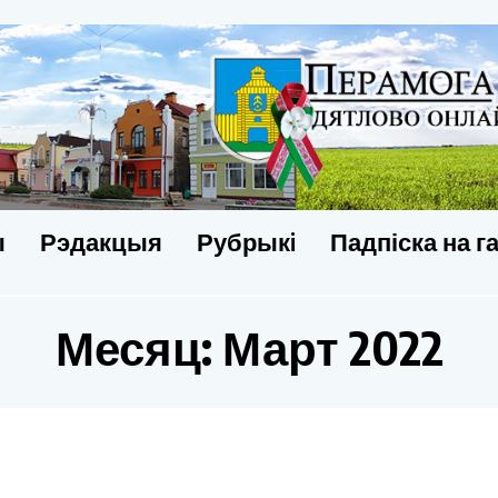
ы
Рэдакцыя
Рубрыкi
Падпіска на г
Месяц:
Март 2022