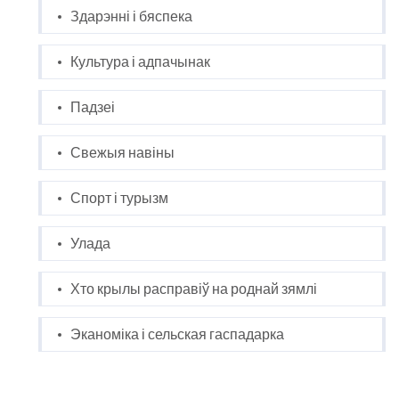
Здарэнні і бяспека
Культура і адпачынак
Падзеі
Свежыя навіны
Спорт і турызм
Улада
Хто крылы расправіў на роднай зямлі
Эканоміка і сельская гаспадарка