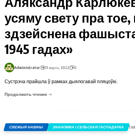
Аляксандр Карлюкеві
усяму свету пра тое
здзейснена фашыстамі
1945 гадах»
Administrator
31 марта, 2022
0
Сустрэча прайшла ў рамках дыялогавай пляцоўкі.
Продолжить чтение
1 m
СВЕЖЫЯ НАВІНЫ
ЭКАНОМІКА І СЕЛЬСКАЯ ГАСПАДАРКА