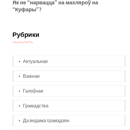
Як не “нарвацца” на махляроў на
“Куфары”?
Рубрики
Актуальнае
Важнае
Галоўнае
Грамадства
Да ведама грамадзян