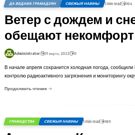
1 min read
ДА ВЕДАМА ГРАМАДЗЯН
СВЕЖЫЯ НАВІНЫ
164
Ветер с дождем и сн
обещают некомфор
Administrator
31 марта, 2022
0
В начале апреля сохранится холодная погода, сообщили
контролю радиоактивного загрязнения и мониторингу о
Продолжить чтение
1 min read
ГРАМАДСТВА
СВЕЖЫЯ НАВІНЫ
189