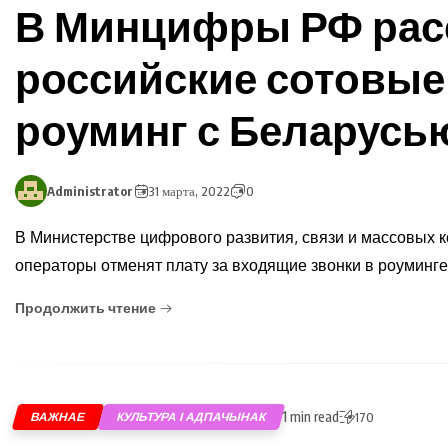
В Минцифры РФ расс
российские сотовые
роуминг с Беларусь
Administrator
31 марта, 2022
0
В Министерстве цифрового развития, связи и массовых к
операторы отменят плату за входящие звонки в роуминг
Продолжить чтение
1 min read
ВАЖНАЕ
КУЛЬТУРА І АДПАЧЫНАК
170