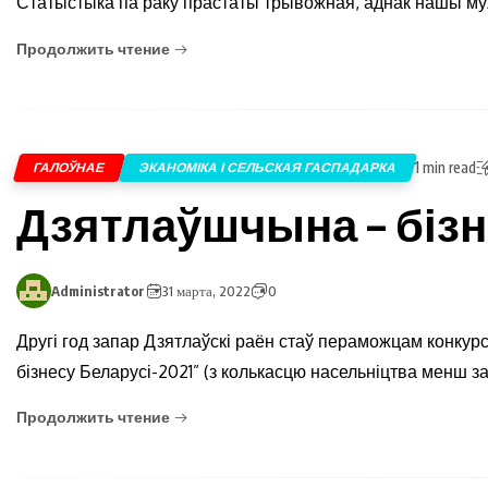
Статыстыка па раку прастаты трывожная, аднак нашы 
Продолжить чтение
1 min read
ГАЛОЎНАЕ
ЭКАНОМІКА І СЕЛЬСКАЯ ГАСПАДАРКА
Дзятлаўшчына – бізн
Administrator
31 марта, 2022
0
Другі год запар Дзятлаўскі раён стаў пераможцам конкур
бізнесу Беларусі-2021” (з колькасцю насельніцтва менш за
Продолжить чтение