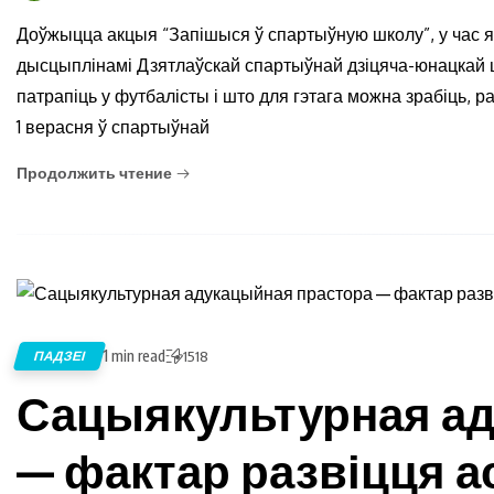
Доўжыцца акцыя “Запішыся ў спартыўную школу”, у час я
дысцыплінамі Дзятлаўскай спартыўнай дзіцяча-юнацкай ш
патрапіць у футбалісты і што для гэтага можна зрабіць, 
1 верасня ў спартыўнай
Продолжить чтение
1 min read
ПАДЗЕІ
1518
Сацыякультурная ад
— фактар развіцця 