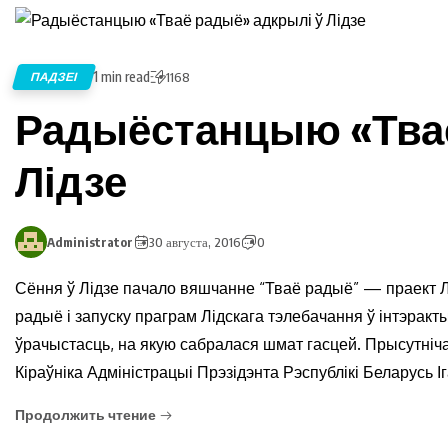
1 min read
ПАДЗЕІ
1168
Радыёстанцыю «Тваё
Лідзе
Administrator
30 августа, 2016
0
Сёння ў Лідзе пачало вяшчанне “Тваё радыё” — праект Л
радыё і запуску праграм Лідскага тэлебачання ў інтэрак
ўрачыстасць, на якую сабралася шмат гасцей. Прысутніч
Кіраўніка Адміністрацыі Прэзідэнта Рэспублікі Беларусь Іг
Продолжить чтение