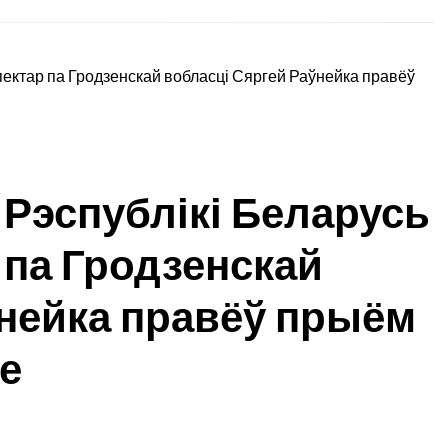
 Рэспублікі Беларусь
 па Гродзенскай
ўнейка правёў прыём
е