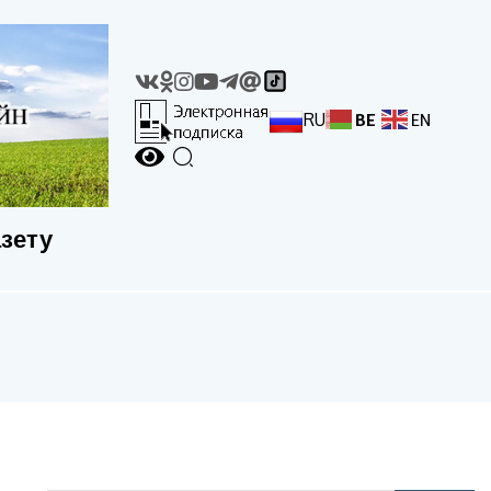
RU
BE
EN
азету