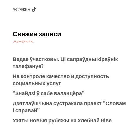
VK
Instagram
YouTube
Telegram
TikTok
Свежие записи
Ведае ўчастковы. Ці сапраўдны кіраўнік
тэлефануе?
На контроле качество и доступность
социальных услуг
“Знайдзі ў сабе валанцёра”
Дзятлаўшчына сустракала праект “Словам
і справай”
Узяты новыя рубяжы на хлебнай ніве