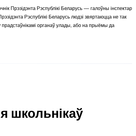
чнік Прэзідэнта Рэспублікі Беларусь — галоўны інспектар
рэзідэнта Рэспублікі Беларусь людзі звяртаюцца не так
ту прадстаўнікамі органаў улады, або на прыёмы да
я школьнікаў