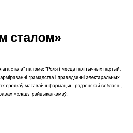
ым сталом»
ага стала” па тэме: “Роля і месца палітычных партый,
фарміраванні грамадства і правядзенні электаральных
сіх сродкаў масавай інфармацыі Гродзенскай вобласці,
справах моладзі райвыканкамаў.