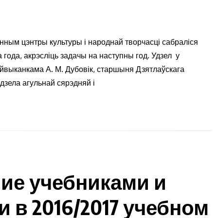
нным цэнтры культуры і народнай творчасці сабраліся
а года, акрэсліць задачы на наступны год. Удзел у
йвыканкама А. М. Дубовік, старшыня Дзятлаўскага
ддзела агульнай сярэдняй і
ние учебниками и
в 2016/2017 учебном