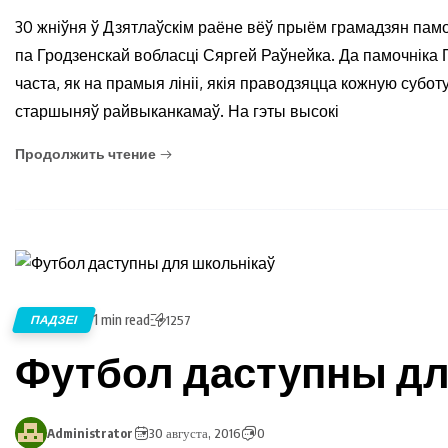
30 жніўня ў Дзятлаўскім раёне вёў прыём грамадзян памо
па Гродзенскай вобласці Сяргей Раўнейка. Да памочніка П
часта, як на прамыя лініі, якія праводзяцца кожную субо
старшыняў райвыканкамаў. На гэты высокі
Продолжить чтение
1 min read
ПАДЗЕІ
1257
Футбол даступны дл
Administrator
30 августа, 2016
0