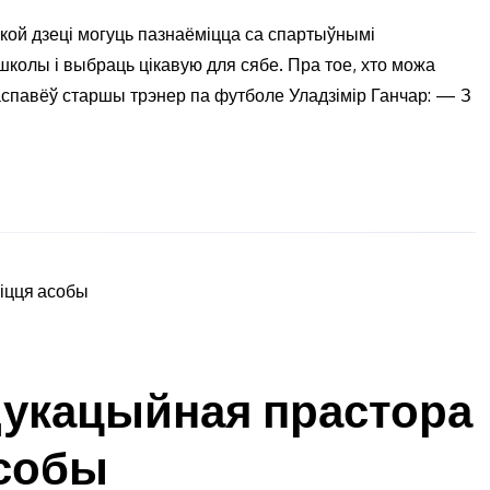
кой дзеці могуць пазнаёміцца са спартыўнымі
колы і выбраць цікавую для сябе. Пра тое, хто можа
распавёў старшы трэнер па футболе Уладзімір Ганчар: — З
укацыйная прастора
асобы