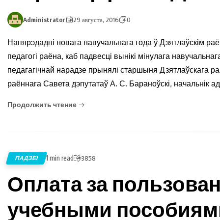
Administrator
29 августа, 2016
0
Напярэдадні новага навучальнага года ў Дзятлаўскім раё
педагогі раёна, каб падвесці вынікі мінулага навучальнаг
педагагічнай нарадзе прынялі старшыня Дзятлаўскага ра
раённага Савета дэпутатаў А. С. Бараноўскі, начальнік а
Продолжить чтение
1 min read
ПАДЗЕІ
3858
Оплата за пользова
учебными пособиями 