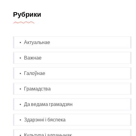
Рубрики
Актуальнае
Важнае
Галоўнае
Грамадства
Да ведама грамадзян
Здарэнні і бяспека
Культура і адпачынак