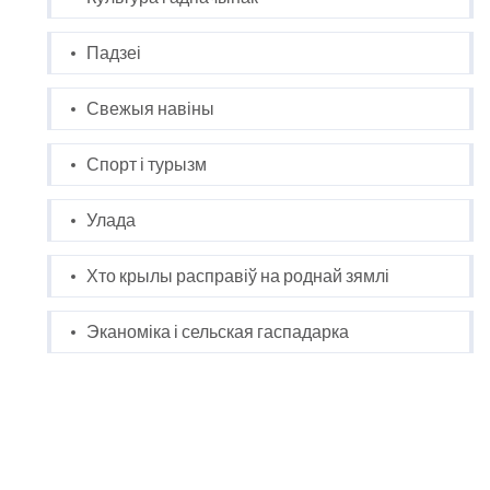
Падзеі
Свежыя навіны
Спорт і турызм
Улада
Хто крылы расправіў на роднай зямлі
Эканоміка і сельская гаспадарка