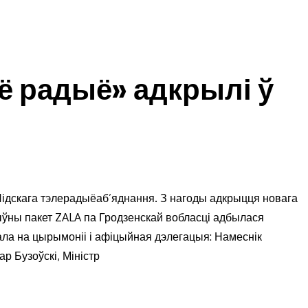
 радыё» адкрылі ў
ідскага тэлерадыёаб’яднання. З нагоды адкрыцця новага
тыўны пакет ZALA па Гродзенскай вобласці адбылася
ала на цырымоніі і афіцыйная дэлегацыя: Намеснік
ар Бузоўскі, Міністр