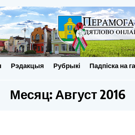
ы
Рэдакцыя
Рубрыкi
Падпіска на г
Месяц:
Август 2016