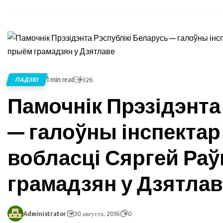
1 min read
ПАДЗЕІ
326
Памочнік Прэзідэнта
— галоўны інспектар
вобласці Сяргей Ра
грамадзян у Дзятлав
Administrator
30 августа, 2016
0