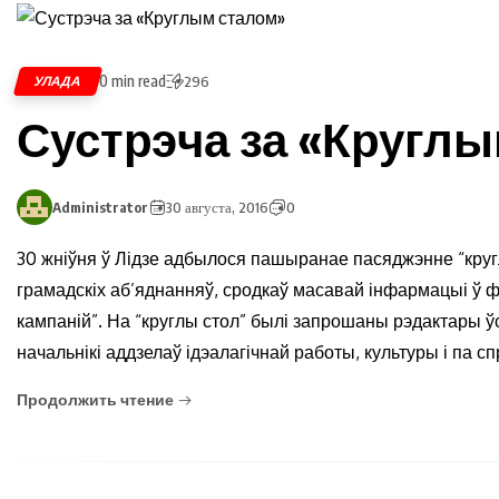
0 min read
УЛАДА
296
Сустрэча за «Кругл
Administrator
30 августа, 2016
0
30 жніўня ў Лідзе адбылося пашыранае пасяджэнне “кругл
грамадскіх аб’яднанняў, сродкаў масавай інфармацыі ў 
кампаній”. На “круглы стол” былі запрошаны рэдактары ў
начальнікі аддзелаў ідэалагічнай работы, культуры і па 
Продолжить чтение