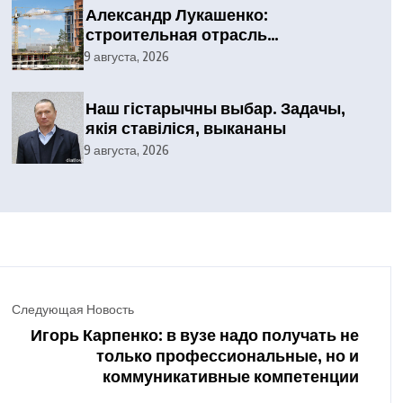
Александр Лукашенко:
строительная отрасль
демонстрирует высокие
9 августа, 2026
результаты, сохраняя статус
одного из драйверов экономики
Наш гістарычны выбар. Задачы,
якія ставіліся, выкананы
9 августа, 2026
Следующая Новость
Игорь Карпенко: в вузе надо получать не
только профессиональные, но и
коммуникативные компетенции