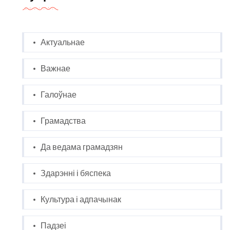
Актуальнае
Важнае
Галоўнае
Грамадства
Да ведама грамадзян
Здарэнні і бяспека
Культура і адпачынак
Падзеі