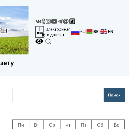
RU
BE
EN
азету
Поиск
Пн
Вт
Ср
Чт
Пт
Сб
Вс