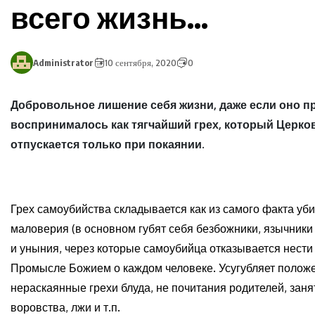
всего жизнь…
Administrator
10 сентября, 2020
0
Добровольное лишение себя жизни, даже если оно пр
воспринималось как тягчайший грех, который Церковь
отпускается только при покаянии.
Грех самоубийства складывается как из самого факта убий
маловерия (в основном губят себя безбожники, язычники
и уныния, через которые самоубийца отказывается нести
Промысле Божием о каждом человеке. Усугубляет положен
нераскаянные грехи блуда, не почитания родителей, занят
воровства, лжи и т.п.