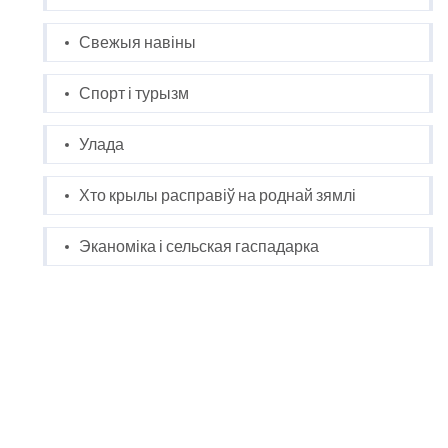
Свежыя навіны
Спорт і турызм
Улада
Хто крылы расправіў на роднай зямлі
Эканоміка і сельская гаспадарка