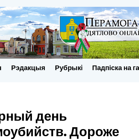
ы
Рэдакцыя
Рубрыкi
Падпіска на г
ирный день
оубийств. Дороже