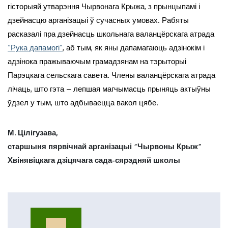
гісторыяй утварэння Чырвонага Крыжа, з прынцыпамі і
дзейнасцю арганізацыі ў сучасных умовах. Рабяты
расказалі пра дзейнасць школьнага валанцёрскага атрада
“Рука дапамогі”
, аб тым, як яны дапамагаюць адзінокім і
адзінока пражываючым грамадзянам на тэрыторыі
Парэцкага сельскага савета. Члены валанцёрскага атрада
лічаць, што гэта – лепшая магчымасць прыняць актыўны
ўдзел у тым, што адбываецца вакол цябе.
М. Цілігузава,
старшыня пярвічнай арганізацыі “Чырвоны Крыж”
Хвінявіцкага дзіцячага сада-сярэдняй школы