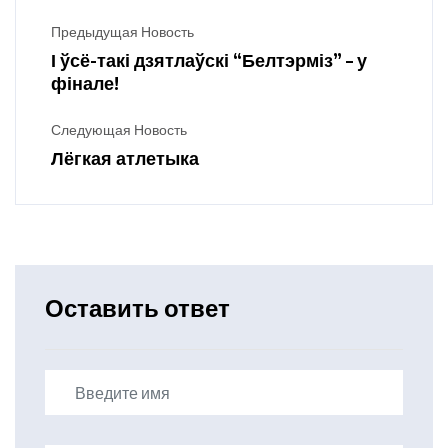
Предыдущая Новость
І ўсё-такі дзятлаўскі “Белтэрміз” – у
фінале!
Следующая Новость
Лёгкая атлетыка
Оставить ответ