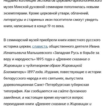
Недавно коллекция экспонатов церковно-археологического
музея Минской духовной семинарии пополнилась новыми
экземплярами. Кроме церковной утвари, облачений,
литературы и старинных икон посетители смогут увидеть
книги, написанные в конце 19-го века.
В семинарский музей приобрели книги известного русского
историка церкви,
слависта
, общественного деятеля Ивана
Игнатьевича
Малышевского «Западная Русь в борьбе за
веру и народность» 1895 года
и «Древнее сказание о
Жировицах и чудотворном образе Жировицкой
Богоматери» 1897 года. И
здания, повествующие о истории
белорусского народа и его святынях, выпустила
дореволюционная Санкт-Петербургская губернская
типография.
Как сообщается на сайте духовного
заведения, в
настоящее время изучается вопрос
переиздания книги
«Древнее сказание о Жировицах и