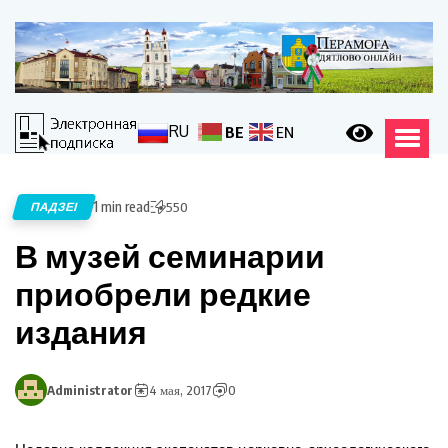
RU
BE
EN
1 min read
ПАДЗЕІ
550
В музей семинарии
приобрели редкие
издания
Administrator
4 мая, 2017
0