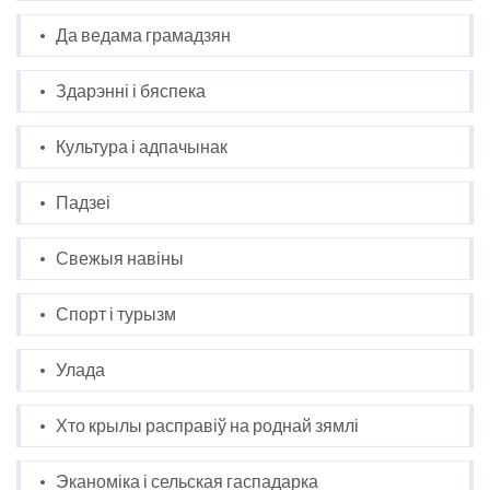
Да ведама грамадзян
Здарэнні і бяспека
Культура і адпачынак
Падзеі
Свежыя навіны
Спорт і турызм
Улада
Хто крылы расправіў на роднай зямлі
Эканоміка і сельская гаспадарка