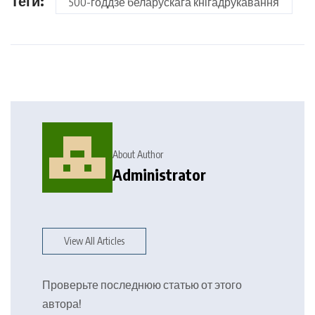
Теги:
500-годдзе беларускага кнігадрукавання
About Author
Administrator
View All Articles
Проверьте последнюю статью от этого
автора!