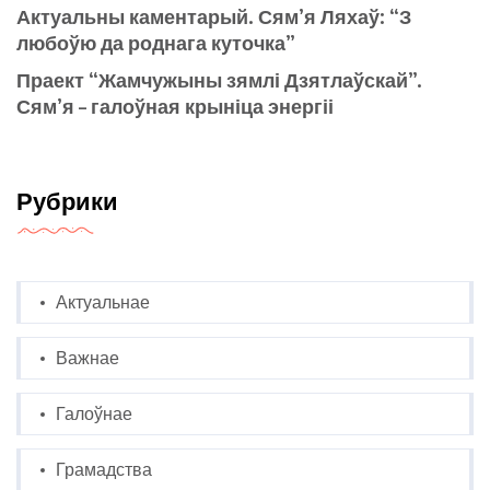
Актуальны каментарый. Сям’я Ляхаў: “З
любоўю да роднага куточка”
Праект “Жамчужыны зямлі Дзятлаўскай”.
Сям’я – галоўная крыніца энергіі
Рубрики
Актуальнае
Важнае
Галоўнае
Грамадства