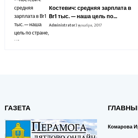
Костевич: средняя зарплата в
Br1 тыс. — наша цель по
стране, но дифференциация
Administrator
3 декабря, 2017
по отраслям сохранится
ГАЗЕТА
ГЛАВНЫ
Комарова И