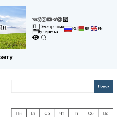
RU
BE
EN
азету
Поиск
Пн
Вт
Ср
Чт
Пт
Сб
Вс