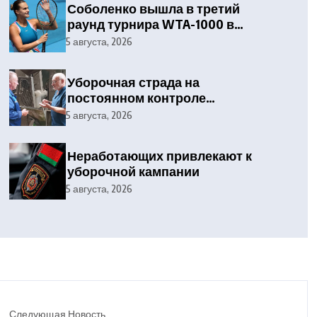
Соболенко вышла в третий
раунд турнира WTA-1000 в
Торонто
5 августа, 2026
Уборочная страда на
постоянном контроле
отраслевого профсоюза и
5 августа, 2026
службы охраны труда
Дятловского райисполкома
Неработающих привлекают к
уборочной кампании
5 августа, 2026
Следующая Новость