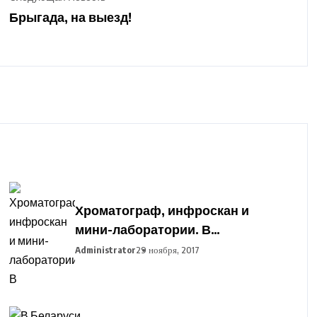
Брыгада, на выезд!
Хроматограф, инфроскан и
мини-лаборатории. В
Гродненский
Administrator
29 ноября, 2017
агропромышленный парк
закупают оборудование для
подготовки фермеров