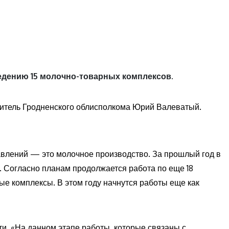
ведению 15 молочно-товарных комплексов.
итель Гродненского облисполкома Юрий Валеватый.
авлений — это молочное производство. За прошлый год в
. Согласно планам продолжается работа по еще 18
ые комплексы. В этом году начнутся работы еще как
ти. «На данном этапе работы, которые связаны с