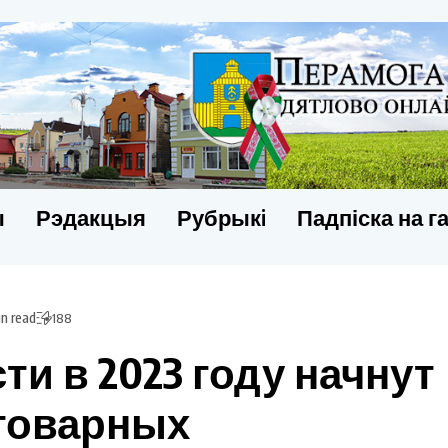
ы
Рэдакцыя
Рубрыкi
Падпіска на г
in read
188
ти в 2023 году начнут
-товарных