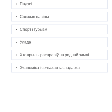
Падзеі
Свежыя навіны
Спорт і турызм
Улада
Хто крылы расправіў на роднай зямлі
Эканоміка і сельская гаспадарка