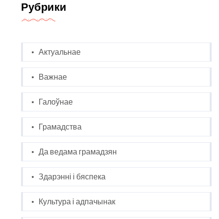
Рубрики
Актуальнае
Важнае
Галоўнае
Грамадства
Да ведама грамадзян
Здарэнні і бяспека
Культура і адпачынак