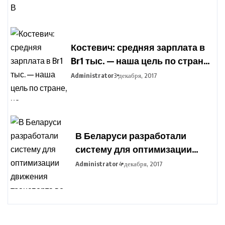
подготовки фермеров
Костевич: средняя зарплата в
Br1 тыс. — наша цель по стране,
но дифференциация по
Administrator
3 декабря, 2017
отраслям сохранится
В Беларуси разработали
систему для оптимизации
движения транспорта во
Administrator
4 декабря, 2017
время сельхозработ