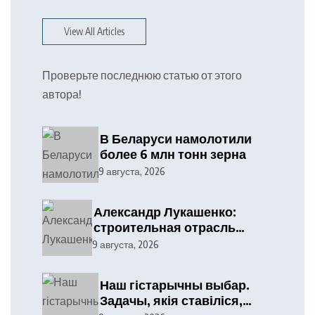
View All Articles
Проверьте последнюю статью от этого
автора!
В Беларуси намолотили
более 6 млн тонн зерна
9 августа, 2026
Александр Лукашенко:
строительная отрасль
демонстрирует высокие
9 августа, 2026
результаты, сохраняя
статус одного из драйверов
Наш гістарычны выбар.
экономики
Задачы, якія ставіліся,