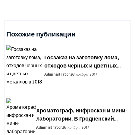
Похожие публикации
Госзаказ на заготовку лома,
отходов черных и цветных
металлов в 2018 году
Administrator
28 ноября, 2017
установлен в Беларуси
Хроматограф, инфроскан и мини-
лаборатории. В Гродненский
агропромышленный парк
Administrator
29 ноября, 2017
закупают оборудование для