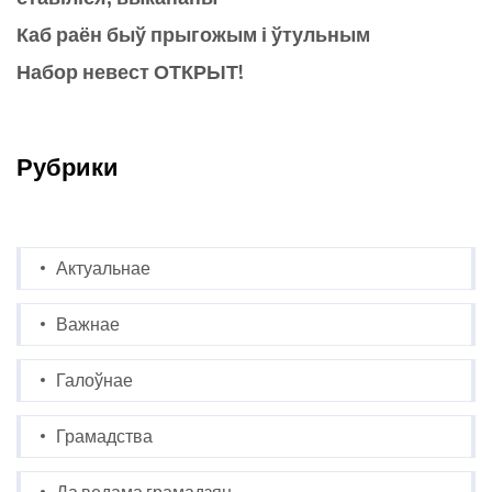
Каб раён быў прыгожым і ўтульным
Набор невест ОТКРЫТ!
Рубрики
Актуальнае
Важнае
Галоўнае
Грамадства
Да ведама грамадзян