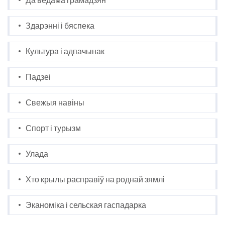
Здарэнні і бяспека
Культура і адпачынак
Падзеі
Свежыя навіны
Спорт і турызм
Улада
Хто крылы расправіў на роднай зямлі
Эканоміка і сельская гаспадарка