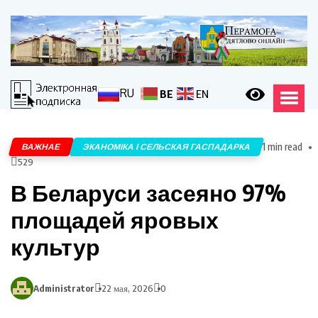
RU
BE
EN
1 min read
ВАЖНАЕ
ЭКАНОМІКА І СЕЛЬСКАЯ ГАСПАДАРКА
529
В Беларуси засеяно 97%
площадей яровых
культур
Administrator
22 мая, 2026
0