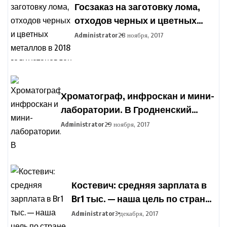
Госзаказ на заготовку лома,
отходов черных и цветных
металлов в 2018 году
Administrator
28 ноября, 2017
установлен в Беларуси
Хроматограф, инфроскан и мини-
лаборатории. В Гродненский
агропромышленный парк
Administrator
29 ноября, 2017
закупают оборудование для
подготовки фермеров
Костевич: средняя зарплата в
Br1 тыс. — наша цель по стране,
но дифференциация по
Administrator
3 декабря, 2017
отраслям сохранится