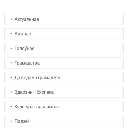
Актуальнае
Важнае
Галоўнае
Грамадства
Да ведама грамадзян
Здарэнні і бяспека
Культура і адпачынак
Падзеі