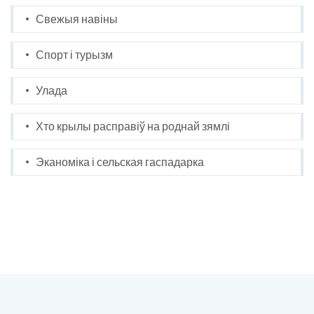
Свежыя навіны
Спорт і турызм
Улада
Хто крылы расправіў на роднай зямлі
Эканоміка і сельская гаспадарка