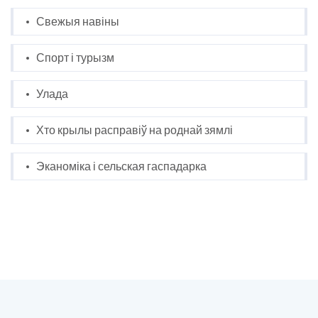
Свежыя навіны
Спорт і турызм
Улада
Хто крылы расправіў на роднай зямлі
Эканоміка і сельская гаспадарка