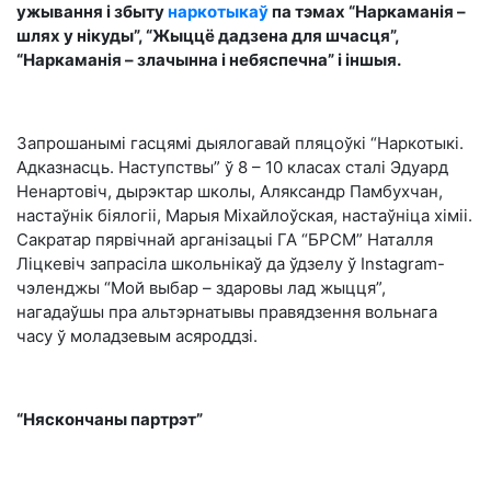
ужывання і збыту
наркотыкаў
па тэмах “Наркаманія –
шлях у нікуды”, “Жыццё дадзена для шчасця”,
“Наркаманія – злачынна і небяспечна” і іншыя.
Запрошанымі гасцямі дыялогавай пляцоўкі “Наркотыкі.
Адказнасць. Наступствы” ў 8 – 10 класах сталі Эдуард
Ненартовіч, дырэктар школы, Аляксандр Памбухчан,
настаўнік біялогіі, Марыя Міхайлоўская, настаўніца хіміі.
Сакратар пярвічнай арганізацыі ГА “БРСМ” Наталля
Ліцкевіч запрасіла школьнікаў да ўдзелу ў Instagram-
чэленджы “Мой выбар – здаровы лад жыцця”,
нагадаўшы пра альтэрнатывы правядзення вольнага
часу ў моладзевым асяроддзі.
“Няскончаны партрэт”