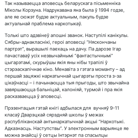
Так называецца аповесць беларускага пісьменніка
Міколы Корзуна. Надрукавана яна была ў 1994 годзе,
але яе сюжэт будзе актуальным, пакуль будзе
актуальнай праблема наркотыкаў.
Толькі што адзвінеў апошні званок. Наступілі канікулы.
Сябры-аднакласнікі, героі аповесці “Няскончаны
партрэт”, вырашылі паехаць на дачу. Па дарозе Ігар
пачаставаў усіх незвычайнымі “фантастычнымі”
цыгарэтамі, скурыўшы якія яны нібы трапілі ў
стэрэаскапічнае кіно. Менавіта з гэтага моманту – ад
першай зацяжкі наркатычнай цыгарэты проста з-за
цікаўнасці – і пачынаюцца тыя прыгоды, што звычайна
завяршаюцца бальніцай, калоніяй, турмой і пра якія
расказваецца ў аповесці.
Прэзентацыя гэтай кнігі адбылася для вучняў 9-11
класаў Дварэцкай сярэдняй школы ў межах
рэспубліканскай антынаркатычнай акцыі “Наркотыкі.
Адказнасць. Наступствы”. У электронным варыянце яе
можна знайсці ў сетцы Інтэрнэт па спасылцы