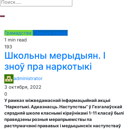
Грамадства
Свежыя навіны
1 min read
193
Школьны мерыдыян. І
зноў пра наркотыкі
administrator
3 октября, 2022
0
У рамках міжведамаснай інфармацыйнай акцыі
“Наркотыкі. Адказнасць. Наступствы” ў Гезгалаўскай
сярэдняй школе класнымі кіраўнікамі 1-11 класаў былі
праведзены розныя мерапрыемствы па
растлумачэнні прававых і медыцынскіх наступстваў