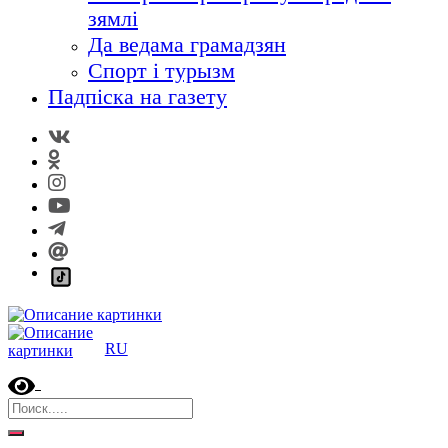
зямлі
Да ведама грамадзян
Спорт і турызм
Падпіска на газету
RU