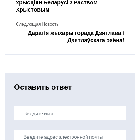
хрысціян Беларусі з Раством
Хрыстовым
Следующая Новость
Дарагія жыхары горада Дзятлава і
Дзятлаўскага раёна!
Оставить ответ