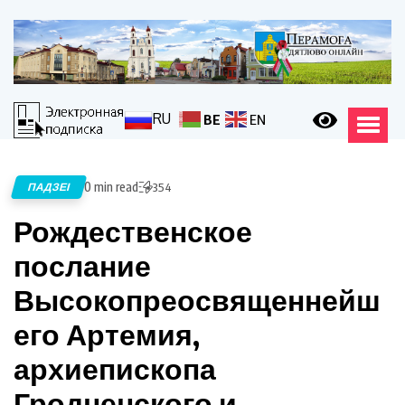
RU
BE
EN
0 min read
ПАДЗЕІ
354
Рождественское
послание
Высокопреосвященнейш
его Артемия,
архиепископа
Гродненского и