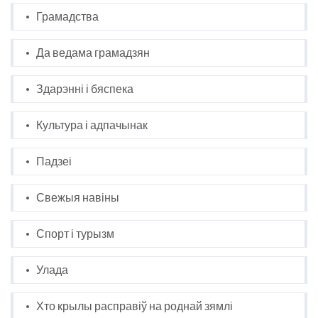
Грамадства
Да ведама грамадзян
Здарэнні і бяспека
Культура і адпачынак
Падзеі
Свежыя навіны
Спорт і турызм
Улада
Хто крылы расправіў на роднай зямлі