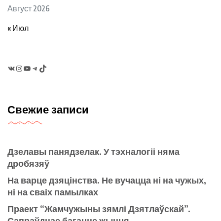
Август 2026
« Июл
VK
Instagram
YouTube
Telegram
TikTok
Свежие записи
Дзелавы панядзелак. У тэхналогіі няма
дробязяў
На варце дзяцінства. Не вучацца ні на чужых,
ні на сваіх памылках
Праект “Жамчужыны зямлі Дзятлаўскай”.
Сапраўднае багацце жыцця