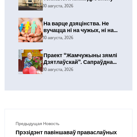
10 августа, 2026
На варце дзяцінства. Не
вучацца ні на чужых, ні на
сваіх памылках
10 августа, 2026
Праект “Жамчужыны зямлі
Дзятлаўскай”. Сапраўднае
багацце жыцця
10 августа, 2026
Предыдущая Новость
Прэзідэнт павіншаваў праваслаўных