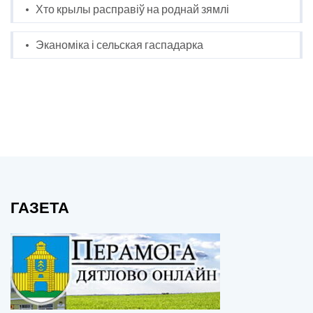
Хто крылы расправіў на роднай зямлі
Эканоміка і сельская гаспадарка
ГАЗЕТА