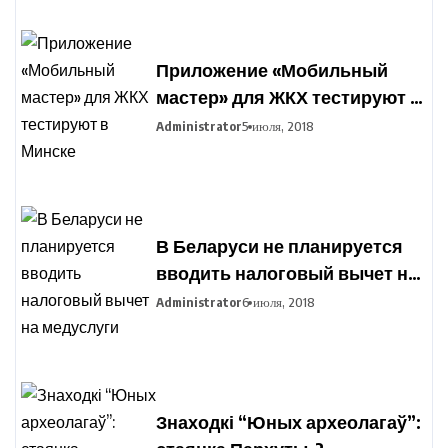
Приложение «Мобильный
мастер» для ЖКХ тестируют в
Минске
Administrator
5 июля, 2018
В Беларуси не планируется
вводить налоговый вычет на
медуслуги
Administrator
6 июля, 2018
Знаходкі “Юных археолагаў”: