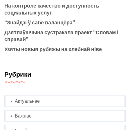
На контроле качество и доступность
социальных услуг
“Знайдзі ў сабе валанцёра”
Дзятлаўшчына сустракала праект “Словам і
справай”
Узяты новыя рубяжы на хлебнай ніве
Рубрики
Актуальнае
Важнае