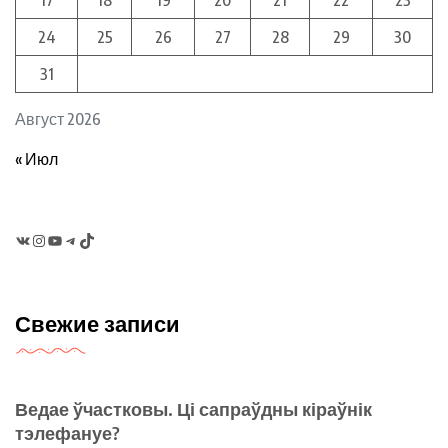
17
18
19
20
21
22
23
24
25
26
27
28
29
30
31
Август 2026
« Июл
VK
Instagram
YouTube
Telegram
TikTok
Свежие записи
Ведае ўчастковы. Ці сапраўдны кіраўнік
тэлефануе?