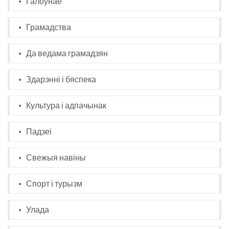
Галоўнае
Грамадства
Да ведама грамадзян
Здарэнні і бяспека
Культура і адпачынак
Падзеі
Свежыя навіны
Спорт і турызм
Улада