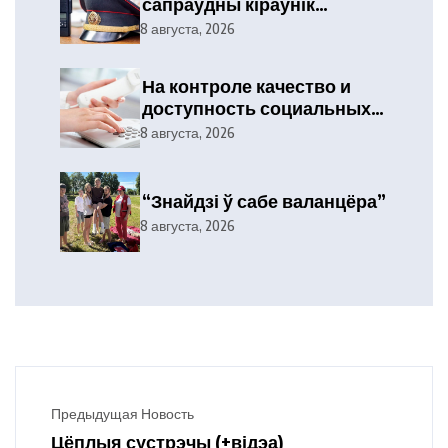
сапраўдны кіраўнік
тэлефануе?
8 августа, 2026
На контроле качество и
доступность социальных
услуг
8 августа, 2026
“Знайдзі ў сабе валанцёра”
8 августа, 2026
Предыдущая Новость
Цёплыя сустрэчы (+відэа)