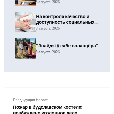
тэлефануе?
8 августа, 2026
На контроле качество и
доступность социальных
услуг
8 августа, 2026
“Знайдзі ў сабе валанцёра”
8 августа, 2026
Предыдущая Новость
Пожар в будславском костеле:
возбуждено уголовное дело