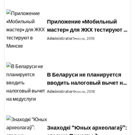
Приложение «Мобильный
мастер» для ЖКХ тестируют в
Минске
Administrator
5 июля, 2018
В Беларуси не планируется
вводить налоговый вычет на
медуслуги
Administrator
6 июля, 2018
Знаходкі “Юных археолагаў”: