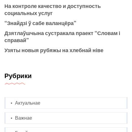
На контроле качество и доступность
социальных услуг
“Знайдзі ў сабе валанцёра”
Дзятлаўшчына сустракала праект “Словам і
справай”
Узяты новыя рубяжы на хлебнай ніве
Рубрики
Актуальнае
Важнае