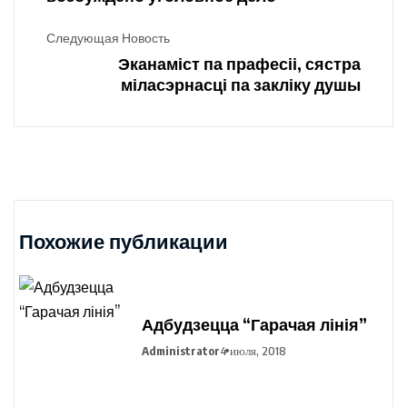
Следующая Новость
Эканаміст па прафесіі, сястра
міласэрнасці па закліку душы
Похожие публикации
Адбудзецца “Гарачая лінія”
Administrator
4 июля, 2018