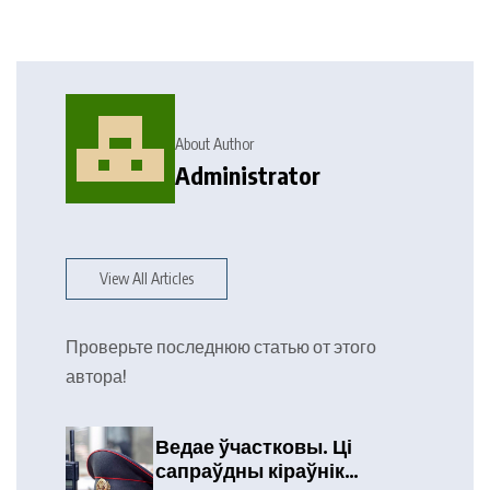
About Author
Administrator
View All Articles
Проверьте последнюю статью от этого
автора!
Ведае ўчастковы. Ці
сапраўдны кіраўнік