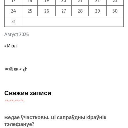
17
18
19
20
21
22
23
24
25
26
27
28
29
30
31
Август 2026
« Июл
VK
Instagram
YouTube
Telegram
TikTok
Свежие записи
Ведае ўчастковы. Ці сапраўдны кіраўнік
тэлефануе?