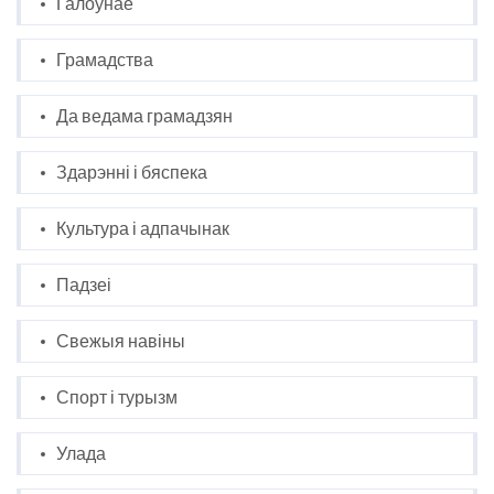
Галоўнае
Грамадства
Да ведама грамадзян
Здарэнні і бяспека
Культура і адпачынак
Падзеі
Свежыя навіны
Спорт і турызм
Улада