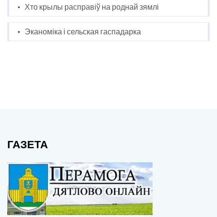
Хто крылы расправіў на роднай зямлі
Эканоміка і сельская гаспадарка
ГАЗЕТА