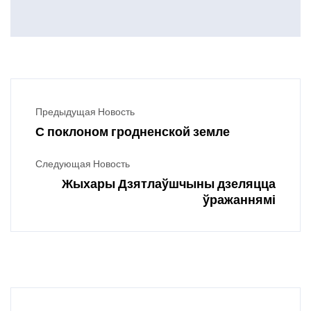
Предыдущая Новость
С поклоном гродненской земле
Следующая Новость
Жыхары Дзятлаўшчыны дзеляцца
ўражаннямі