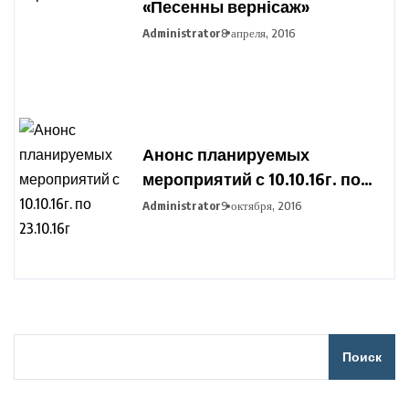
«Песенны вернісаж»
Administrator
8 апреля, 2016
Анонс планируемых
мероприятий с 10.10.16г. по
23.10.16г
Administrator
9 октября, 2016
Поиск