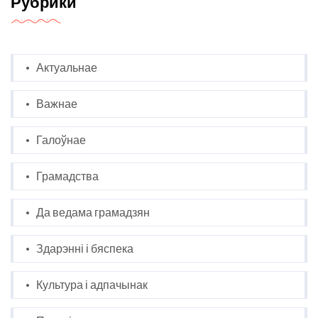
Рубрики
Актуальнае
Важнае
Галоўнае
Грамадства
Да ведама грамадзян
Здарэнні і бяспека
Культура і адпачынак