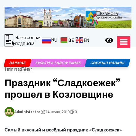
RU
BE
EN
ВАЖНАЕ
КУЛЬТУРА І АДПАЧЫНАК
СВЕЖЫЯ НАВІНЫ
1 min read
184
Праздник “Сладкоежек”
прошел в Козловщине
Administrator
24 июня, 2019
0
Самый вкусный и весёлый праздник «Сладкоежек»