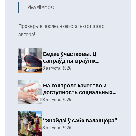
View All Articles
Проверьте последнюю статью от этого
автора!
Ведае ўчастковы. Ці
сапраўдны кіраўнік
тэлефануе?
8 августа, 2026
На контроле качество и
доступность социальных
услуг
8 августа, 2026
“Знайдзі ў сабе валанцёра”
8 августа, 2026