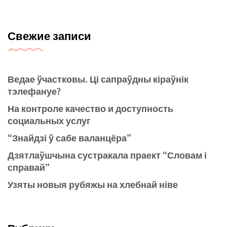
Свежие записи
Ведае ўчастковы. Ці сапраўдны кіраўнік
тэлефануе?
На контроле качество и доступность
социальных услуг
“Знайдзі ў сабе валанцёра”
Дзятлаўшчына сустракала праект “Словам і
справай”
Узяты новыя рубяжы на хлебнай ніве