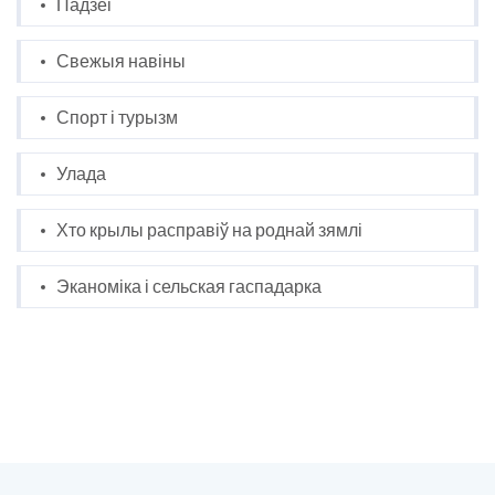
Падзеі
Свежыя навіны
Спорт і турызм
Улада
Хто крылы расправіў на роднай зямлі
Эканоміка і сельская гаспадарка