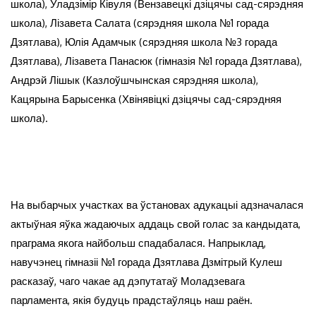
школа), Уладзімір Ківуля (Вензавецкі дзіцячы сад-сярэдняя
школа), Лізавета Салата (сярэдняя школа №1 горада
Дзятлава), Юлія Адамчык (сярэдняя школа №3 горада
Дзятлава), Лізавета Панасюк (гімназія №1 горада Дзятлава),
Андрэй Лішык (Казлоўшчынская сярэдняя школа),
Кацярына Барысенка (Хвінявіцкі дзіцячы сад-сярэдняя
школа).
На выбарчых участках ва ўстановах адукацыі адзначалася
актыўная яўка жадаючых аддаць свой голас за кандыдата,
праграма якога найбольш спадабалася. Напрыклад,
навучэнец гімназіі №1 горада Дзятлава Дзмітрый Кулеш
расказаў, чаго чакае ад дэпутатаў Моладзевага
парламента, якія будуць прадстаўляць наш раён.