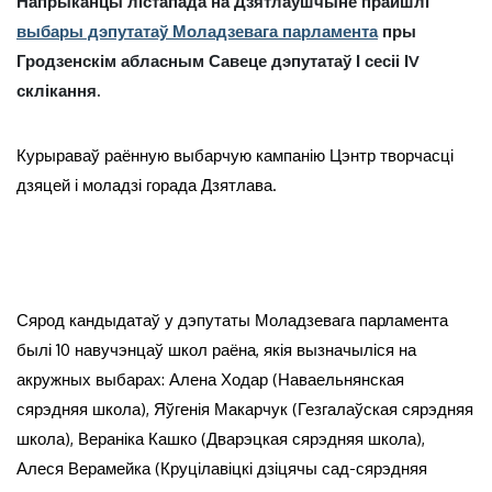
Напрыканцы лістапада на Дзятлаўшчыне прайшлі
выбары дэпутатаў Моладзевага парламента
пры
Гродзенскім абласным Савеце дэпутатаў І сесіі ІV
склікання.
Курыраваў раённую выбарчую кампанію Цэнтр творчасці
дзяцей і моладзі горада Дзятлава.
Сярод кандыдатаў у дэпутаты Моладзевага парламента
былі 10 навучэнцаў школ раёна, якія вызначыліся на
акружных выбарах: Алена Ходар (Наваельнянская
сярэдняя школа), Яўгенія Макарчук (Гезгалаўская сярэдняя
школа), Вераніка Кашко (Дварэцкая сярэдняя школа),
Алеся Верамейка (Круцілавіцкі дзіцячы сад-сярэдняя