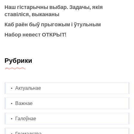
Наш гістарычны выбар. Задачы, якія
ставіліся, выкананы
Каб раён быў прыгожым і ўтульным
Набор невест ОТКРЫТ!
Рубрики
Актуальнае
Важнае
Галоўнае
Грамадства