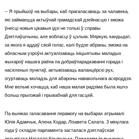
– Я прыйшоў на выбары, каб прагаласаваць за чалавека,
які займаецца актыўнай грамадскай дзейнасцю і зможа
ўнесці новыя цікавыя ідэі не толькі ў справы
Дзятлаўшчыны, але вобласці ў цэлым. Мяркую, кандыдат,
за якога я аддаў свой голас, калі будзе абраны, зможа на
абласным узроўні актуалізаваць ініцыятывы маладых
жыхароў нашага раёна па добраўпарадкаванні горада і
населеных пунктаў, актывізаваць валанцёрскі рух,
згуртаваць моладзь для абароны навакольнага асяроддзя.
Мне вельмі хочацца, каб наша малая радзіма была яшчэ
больш прыгожай і прывабнай для гасцей.
Па выніках галасавання перамогу на выбарах атрымалі
Юлія Адамчык, Алена Ходар, Лізавета Салата. З мінулага
года ў складзе парламента засталася дзятлаўская
актывістка Наталля Крывулька. Пажадаем ім выканаць