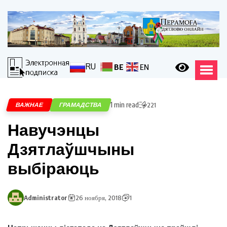
RU
BE
EN
1 min read
ВАЖНАЕ
ГРАМАДСТВА
221
Навучэнцы
Дзятлаўшчыны
выбіраюць
Administrator
26 ноября, 2018
1