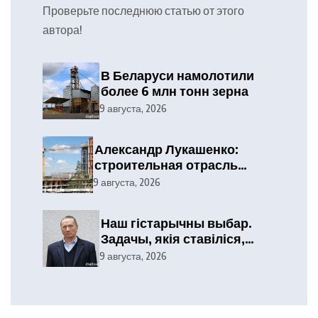
Проверьте последнюю статью от этого
автора!
В Беларуси намолотили
более 6 млн тонн зерна
9 августа, 2026
Александр Лукашенко:
строительная отрасль
демонстрирует высокие
9 августа, 2026
результаты, сохраняя
статус одного из драйверов
Наш гістарычны выбар.
экономики
Задачы, якія ставіліся,
выкананы
9 августа, 2026