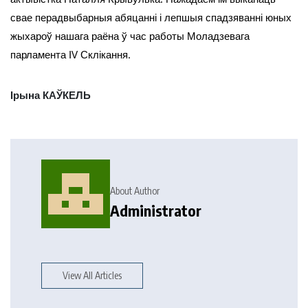
свае перадвыбарныя абяцанні і лепшыя спадзяванні юных
жыхароў нашага раёна ў час работы Моладзевага
парламента ІV Склікання.
Ірына КАЎКЕЛЬ
About Author
Administrator
View All Articles