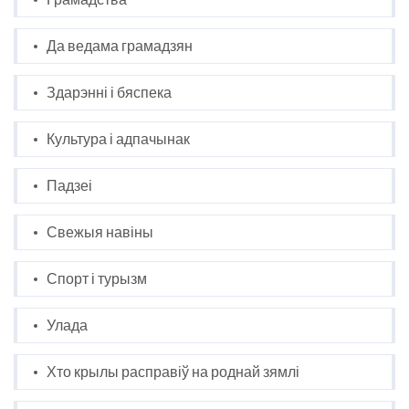
Да ведама грамадзян
Здарэнні і бяспека
Культура і адпачынак
Падзеі
Свежыя навіны
Спорт і турызм
Улада
Хто крылы расправіў на роднай зямлі