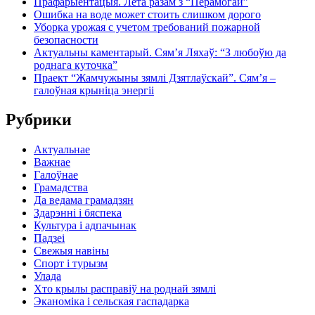
Прафарыентацыя. Лета разам з “Перамогай”
Ошибка на воде может стоить слишком дорого
Уборка урожая с учетом требований пожарной
безопасности
Актуальны каментарый. Сям’я Ляхаў: “З любоўю да
роднага куточка”
Праект “Жамчужыны зямлі Дзятлаўскай”. Сям’я –
галоўная крыніца энергіі
Рубрики
Актуальнае
Важнае
Галоўнае
Грамадства
Да ведама грамадзян
Здарэнні і бяспека
Культура і адпачынак
Падзеі
Свежыя навіны
Спорт і турызм
Улада
Хто крылы расправіў на роднай зямлі
Эканоміка і сельская гаспадарка