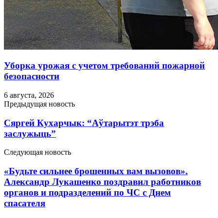
Уборка урожая с учетом требований пожарной
безопасности
6 августа, 2026
Предыдущая новость
Сяргей Кухарчык: “Аўтарытэт трэба
заслужыць”
Следующая новость
«Будьте сильнее брошенных вам вызовов».
Александр Лукашенко поздравил работников
органов и подразделений по ЧС с Днем
спасателя