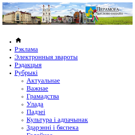
Рэклама
Электронныя звароты
Рэдакцыя
Рубрыкi
Актуальнае
Важнае
Грамадства
Улада
Падзеі
Культура і адпачынак
Здарэнні і бяспека