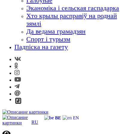
Галоўнае
Эканоміка і сельская гаспадарка
Хто крылы расправіў на роднай
зямлі
Да ведама грамадзян
Спорт і турызм
Падпіска на газету
BE
EN
RU