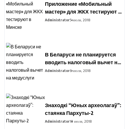
Приложение «Мобильный
мастер» для ЖКХ тестируют в
Минске
Administrator
5 июля, 2018
В Беларуси не планируется
вводить налоговый вычет на
медуслуги
Administrator
6 июля, 2018
Знаходкі “Юных археолагаў”:
стаянка Пархуты-2
Administrator
10 июля, 2018