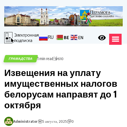
RU
BE
EN
1 min read
ГРАМАДСТВА
610
Извещения на уплату
имущественных налогов
белорусам направят до 1
октября
Administrator
5 августа, 2025
0