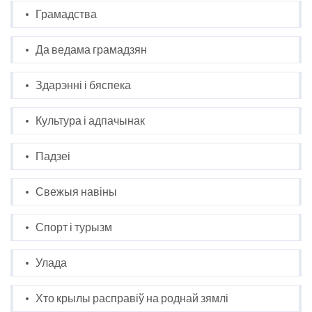
Грамадства
Да ведама грамадзян
Здарэнні і бяспека
Культура і адпачынак
Падзеі
Свежыя навіны
Спорт і турызм
Улада
Хто крылы расправіў на роднай зямлі