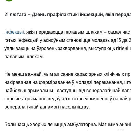
21 лютага – Дзень прафілактыкі інфекцый, якія пер
Інфекцыі
, якія перадаюцца палавым шляхам – самая час
гэтых інфекцый у асноўным становіцца моладзь ад 15 да 29
ўплываюць на ўзровень захворвання, выступаюць гігіені
палавым шляхам.
Не менш важнай, чым апісанне характэрных клінічных п
накіраваная на фарміраванне ў моладзі пераканання, ш
найбольш прымальны і даступны від венералагічнай дап
спрыяе атрыманне ведаў аб істотным змяненні ў нашай 
венералагічнай дапамогі насельніцтву.
Большасць хворых лечыцца амбулаторна. Магчыма ананім