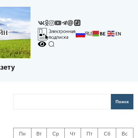
RU
BE
EN
азету
Поиск
Пн
Вт
Ср
Чт
Пт
Сб
Вс