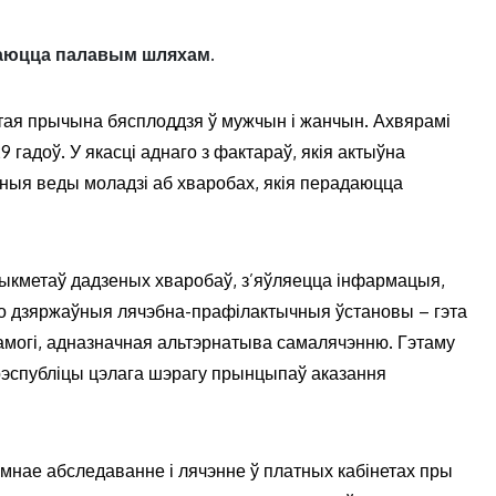
адаюцца палавым шляхам.
тая прычына бясплоддзя ў мужчын і жанчын. Ахвярамі
 гадоў. У якасці аднаго з фактараў, якія актыўна
чныя веды моладзі аб хваробах, якія перадаюцца
рыкметаў дадзеных хваробаў, з’яўляецца інфармацыя,
то дзяржаўныя лячэбна-прафілактычныя ўстановы – гэта
амогі, адназначная альтэрнатыва самалячэнню. Гэтаму
рэспубліцы цэлага шэрагу прынцыпаў аказання
нае абследаванне і лячэнне ў платных кабінетах пры