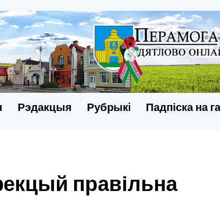
ы
Рэдакцыя
Рубрыкi
Падпіска на г
фекцый правільна