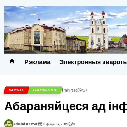
Рэклама
Электронныя зварот
1 min read
ВАЖНАЕ
ГРАМАДСТВА
157
Абараняйцеся ад ін
Administrator
21 февраля, 2019
0