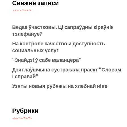
Свежие записи
Ведае ўчастковы. Ці сапраўдны кіраўнік
тэлефануе?
На контроле качество и доступность
социальных услуг
“Знайдзі ў сабе валанцёра”
Дзятлаўшчына сустракала праект “Словам
і справай”
Узяты новыя рубяжы на хлебнай ніве
Рубрики