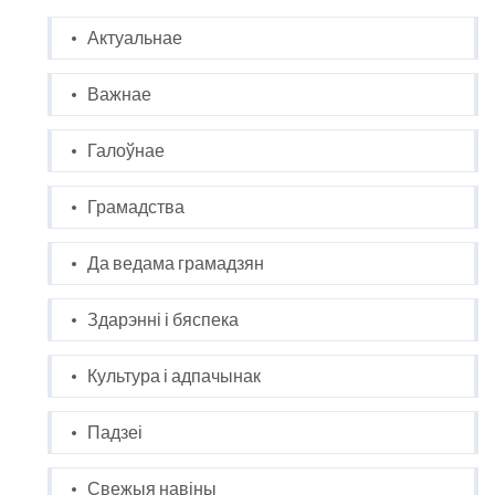
Актуальнае
Важнае
Галоўнае
Грамадства
Да ведама грамадзян
Здарэнні і бяспека
Культура і адпачынак
Падзеі
Свежыя навіны