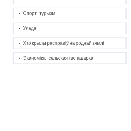
Спорт і турызм
Улада
Хто крылы расправіў на роднай зямлі
Эканоміка і сельская гаспадарка