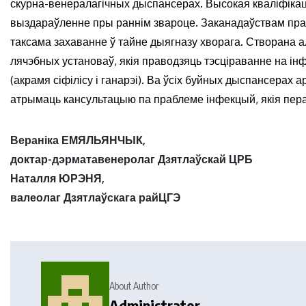
скурна-венералагічных дыспансерах. Высокая кваліфіка
выздараўленне пры раннім звароце. Заканадаўствам прад
таксама захаванне ў тайне дыягназу хворага. Створана
лячэбных установаў, якія праводзяць тэсціраванне на ін
(акрамя сіфілісу і ганарэі). Ва ўсіх буйных дыспансерах
атрымаць кансультацыю па праблеме інфекцый, якія пе
Вераніка ЕМЯЛЬЯНЧЫК,
доктар-дэрматавенеролаг Дзятлаўскай ЦРБ
Наталля ЮРЭНЯ,
валеолаг Дзятлаўскага райЦГЭ
About Author
Administrator