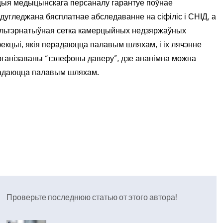
цыя медыцынскага персаналу гарантуе поўнае
угледжана бясплатнае абследаванне на сіфіліс і СНІД, а
 альтэрнатыўная сетка камерцыйных недзяржаўных
фекцыі, якія перадаюцца палавым шляхам, і іх лячэнне
 арганізаваны “тэлефоны даверу”, дзе ананімна можна
радаюцца палавым шляхам.
Проверьте последнюю статью от этого автора!