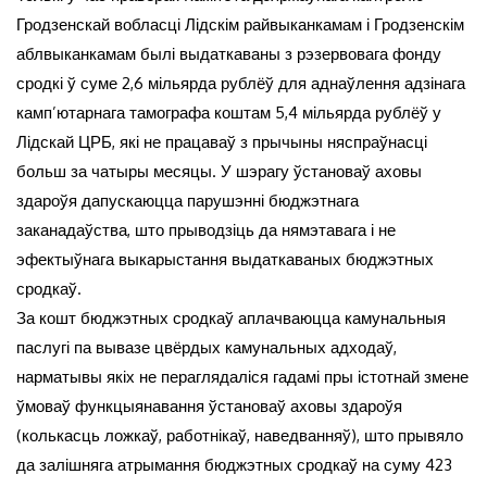
Гродзенскай вобласці Лідскім райвыканкамам і Гродзенскім
аблвыканкамам былі выдаткаваны з рэзервовага фонду
сродкі ў суме 2,6 мільярда рублёў для аднаўлення адзінага
камп’ютарнага тамографа коштам 5,4 мільярда рублёў у
Лідскай ЦРБ, які не працаваў з прычыны няспраўнасці
больш за чатыры месяцы. У шэрагу ўстановаў аховы
здароўя дапускаюцца парушэнні бюджэтнага
заканадаўства, што прыводзіць да нямэтавага і не
эфектыўнага выкарыстання выдаткаваных бюджэтных
сродкаў.
За кошт бюджэтных сродкаў аплачваюцца камунальныя
паслугі па вывазе цвёрдых камунальных адходаў,
нарматывы якіх не пераглядаліся гадамі пры істотнай змене
ўмоваў функцыянавання ўстановаў аховы здароўя
(колькасць ложкаў, работнікаў, наведванняў), што прывяло
да залішняга атрымання бюджэтных сродкаў на суму 423