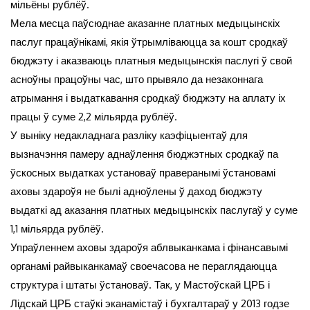
мільёны рублёў.
Мела месца паўсюднае аказанне платных медыцынскіх
паслуг працаўнікамі, якія ўтрымліваюцца за кошт сродкаў
бюджэту і аказваюць платныя медыцынскія паслугі ў свой
асноўны працоўны час, што прывяло да незаконнага
атрымання і выдаткавання сродкаў бюджэту на аплату іх
працы ў суме 2,2 мільярда рублёў.
У выніку недакладнага разліку каэфіцыентаў для
вызначэння памеру аднаўлення бюджэтных сродкаў па
ўскосных выдатках установаў праверанымі ўстановамі
аховы здароўя не былі адноўлены ў даход бюджэту
выдаткі ад аказання платных медыцынскіх паслугаў у суме
1,1 мільярда рублёў.
Упраўленнем аховы здароўя аблвыканкама і фінансавымі
органамі райвыканкамаў своечасова не пераглядаюцца
структура і штаты ўстановаў. Так, у Мастоўскай ЦРБ і
Лідскай ЦРБ стаўкі эканамістаў і бухгалтараў у 2013 годзе