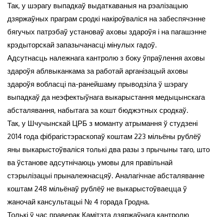
Так, у шэрагу выпадкаў выдаткаваныя на рэалізацыю
дзяржаўных праграм сродкі накіроўваліся на забеспячэнне
бягучых патрэбаў установаў аховы здароўя і на пагашэнне
крэдыторскай запазычанасці мінулых гадоў.
Адсутнасць належнага кантролю з боку ўпраўлення аховы
здароўя аблвыканкама за работай арганізацый аховы
здароўя вобласці па-ранейшаму прыводзіла ў шэрагу
выпадкаў да неэфектыўнага выкарыстання медыцынскага
абсталявання, набытага за кошт бюджэтных сродкаў.
Так, у Шчучынскай ЦРБ з моманту атрымання ў студзені
2014 года фібрагістэраскопаў коштам 223 мільёны рублёў
яны выкарыстоўваліся толькі два разы з прычыны таго, што
ва ўстанове адсутнічаюць умовы для правільнай
стэрылізацыі прыналежнасцяў. Аналагічнае абсталяванне
коштам 248 мільёнаў рублёў не выкарыстоўваецца ў
жаночай кансультацыі № 4 горада Гродна.
Толькі ў час праверак Камітэта дзяржаўнага кантролю