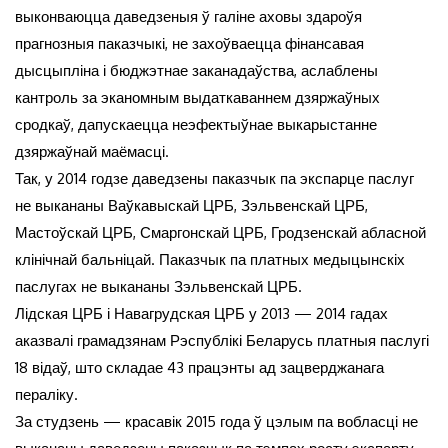
выконваюцца даведзеныя ў галіне аховы здароўя
прагнозныя паказчыкі, не захоўваецца фінансавая
дысцыпліна і бюджэтнае заканадаўства, аслаблены
кантроль за эканомным выдаткаваннем дзяржаўных
сродкаў, дапускаецца неэфектыўнае выкарыстанне
дзяржаўнай маёмасці.
Так, у 2014 годзе даведзены паказчык па экспарце паслуг
не выкананы Ваўкавыскай ЦРБ, Зэльвенскай ЦРБ,
Мастоўскай ЦРБ, Смаргонскай ЦРБ, Гродзенскай абласной
клінічнай бальніцай. Паказчык па платных медыцынскіх
паслугах не выкананы Зэльвенскай ЦРБ.
Лідская ЦРБ і Навагрудская ЦРБ у 2013 — 2014 гадах
аказвалі грамадзянам Рэспублікі Беларусь платныя паслугі
18 відаў, што складае 43 працэнты ад зацверджанага
пераліку.
За студзень — красавік 2015 года ў цэлым па вобласці не