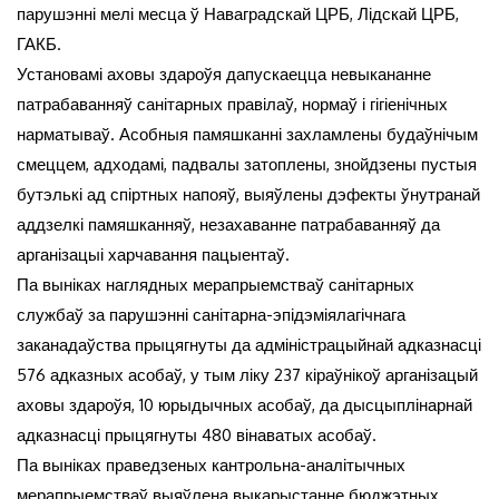
парушэнні мелі месца ў Наваградскай ЦРБ, Лідскай ЦРБ,
ГАКБ.
Установамі аховы здароўя дапускаецца невыкананне
патрабаванняў санітарных правілаў, нормаў і гігіенічных
нарматываў. Асобныя памяшканні захламлены будаўнічым
смеццем, адходамі, падвалы затоплены, знойдзены пустыя
бутэлькі ад спіртных напояў, выяўлены дэфекты ўнутранай
аддзелкі памяшканняў, незахаванне патрабаванняў да
арганізацыі харчавання пацыентаў.
Па выніках наглядных мерапрыемстваў санітарных
службаў за парушэнні санітарна-эпідэміялагічнага
заканадаўства прыцягнуты да адміністрацыйнай адказнасці
576 адказных асобаў, у тым ліку 237 кіраўнікоў арганізацый
аховы здароўя, 10 юрыдычных асобаў, да дысцыплінарнай
адказнасці прыцягнуты 480 вінаватых асобаў.
Па выніках праведзеных кантрольна-аналітычных
мерапрыемстваў выяўлена выкарыстанне бюджэтных