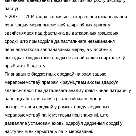
выкананы даведзены паказчык па тэмпах росту экспарту
паслуг.
У 2013 — 2014 гадах з прычыны скарачэння фінансавання
рэалізацыя мерапрыемстваў дзяржаўных праграм
здзяйснялася пад фактычна выдаткаваныя грашовыя
сродкі, што прыводзіла да пастаяннага невыканання
першапачаткова запланаваных мераў, а ў асобных
выпадках бюджэтныя сродкі не асвойваліся і вярталіся ў
прыбытак бюджэту.
Планаванне бюджэтных сродкаў на рэалізацыю
мерапрыемстваў праграм кіраўніцтвам аховы здароўя
здзяйснялася без дэталёвага аналізу фактычнай патрэбы ў
набыцці абсталявання і рэальнай магчымасці
выкарыстання сродкаў у рамках прадугледжаных
мерапрыемстваў па іх мэтавым прызначэнні, што
дазваляла ўстановам аховы здароўя дадзеныя сродкі ў
наступным выкарыстаць па іх меркаванні.