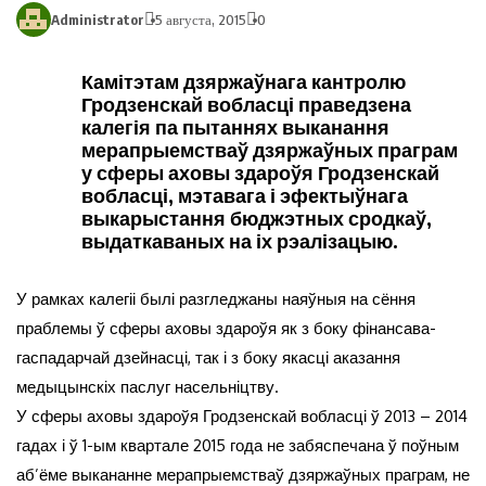
Administrator
5 августа, 2015
0
Камітэтам дзяржаўнага кантролю
Гродзенскай вобласці праведзена
калегія па пытаннях выканання
мерапрыемстваў дзяржаўных праграм
у сферы аховы здароўя Гродзенскай
вобласці, мэтавага і эфектыўнага
выкарыстання бюджэтных сродкаў,
выдаткаваных на іх рэалізацыю.
У рамках калегіі былі разгледжаны наяўныя на сёння
праблемы ў сферы аховы здароўя як з боку фінансава-
гаспадарчай дзейнасці, так і з боку якасці аказання
медыцынскіх паслуг насельніцтву.
У сферы аховы здароўя Гродзенскай вобласці ў 2013 – 2014
гадах і ў 1-ым квартале 2015 года не забяспечана ў поўным
аб’ёме выкананне мерапрыемстваў дзяржаўных праграм, не