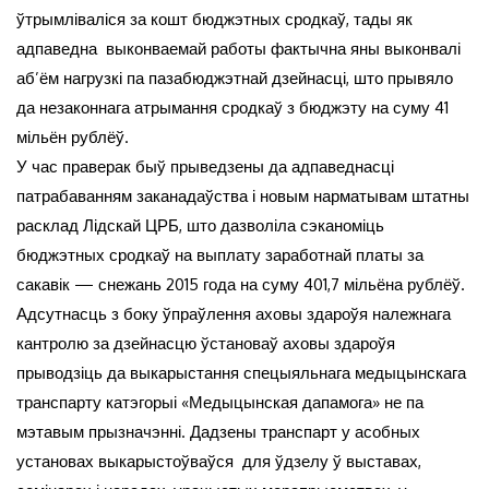
ўтрымліваліся за кошт бюджэтных сродкаў, тады як
адпаведна выконваемай работы фактычна яны выконвалі
аб’ём нагрузкі па пазабюджэтнай дзейнасці, што прывяло
да незаконнага атрымання сродкаў з бюджэту на суму 41
мільён рублёў.
У час праверак быў прыведзены да адпаведнасці
патрабаванням заканадаўства і новым нарматывам штатны
расклад Лідскай ЦРБ, што дазволіла сэканоміць
бюджэтных сродкаў на выплату заработнай платы за
сакавік — снежань 2015 года на суму 401,7 мільёна рублёў.
Адсутнасць з боку ўпраўлення аховы здароўя належнага
кантролю за дзейнасцю ўстановаў аховы здароўя
прыводзіць да выкарыстання спецыяльнага медыцынскага
транспарту катэгорыі «Медыцынская дапамога» не па
мэтавым прызначэнні. Дадзены транспарт у асобных
установах выкарыстоўваўся для ўдзелу ў выставах,