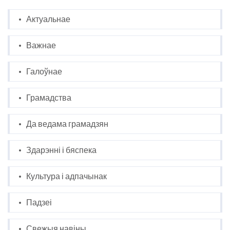
Актуальнае
Важнае
Галоўнае
Грамадства
Да ведама грамадзян
Здарэнні і бяспека
Культура і адпачынак
Падзеі
Свежыя навіны