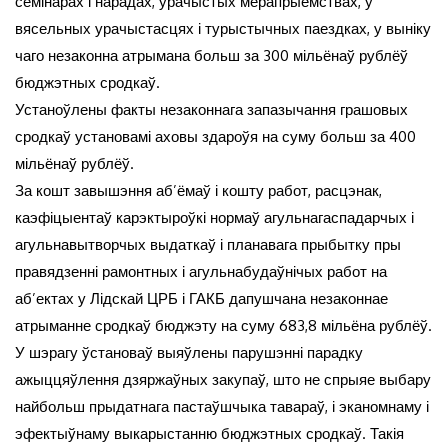
семінарах і нарадах, урачыстых мерапрыемствах, у
вясельных урачыстасцях і турыстычных паездках, у выніку
чаго незаконна атрымана больш за 300 мільёнаў рублёў
бюджэтных сродкаў.
Устаноўлены факты незаконнага запазычання грашовых
сродкаў установамі аховы здароўя на суму больш за 400
мільёнаў рублёў.
За кошт завышэння аб’ёмаў і кошту работ, расцэнак,
каэфіцыентаў карэктыроўкі нормаў агульнагаспадарчых і
агульнавытворчых выдаткаў і планавага прыбытку пры
правядзенні рамонтных і агульнабудаўнічых работ на
аб’ектах у Лідскай ЦРБ і ГАКБ дапушчана незаконнае
атрыманне сродкаў бюджэту на суму 683,8 мільёна рублёў.
У шэрагу ўстановаў выяўлены парушэнні парадку
ажыццяўлення дзяржаўных закупаў, што не спрыяе выбару
найбольш прыдатнага пастаўшчыка тавараў, і эканомнаму і
эфектыўнаму выкарыстанню бюджэтных сродкаў. Такія