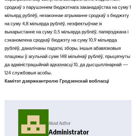
сродкаў з парушэннем бюджэтнага заканадаўства на суму 1
мільярд рублёў, незаконнае атрыманне сродкаў з бюджэту
на суму 4,8 мільярда рублёў, неэфектыўнае іх
выкарыстанне на суму 0,5 мільярда рублёў, папярэджана і
сэканомлена сродкаў бюджэту на суму 10,9 мільярда
рублёў, даналічаны падаткі, зборы, іншыя абавязковыя
плацяжы ў агульнай суме 148 мільёнаў рублёў, прыцягнуты
да адміністрацыйнай адказнасці 10, да дысцыплінарнай —
124 службовыя асобы.
Камітэт дзяржкантролю Гродзенскай вобласці
About Author
Administrator