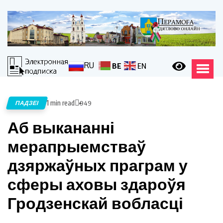
RU
BE
EN
1 min read
ПАДЗЕІ
949
Аб выкананні
мерапрыемстваў
дзяржаўных праграм у
сферы аховы здароўя
Гродзенскай вобласці