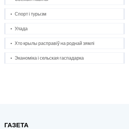
Спорт і турызм
Улада
Хто крылы расправіў на роднай зямлі
Эканоміка і сельская гаспадарка
ГАЗЕТА