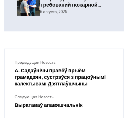
требований пожарной
безопасности
6 августа, 2026
Предыдущая Новость
А. Садаўнічы правёў прыём
грамадзян, сустрэўся з працоўнымі
калектывамі Дзятлаўшчыны
Следующая Новость
Выратаваў апавяшчальнік