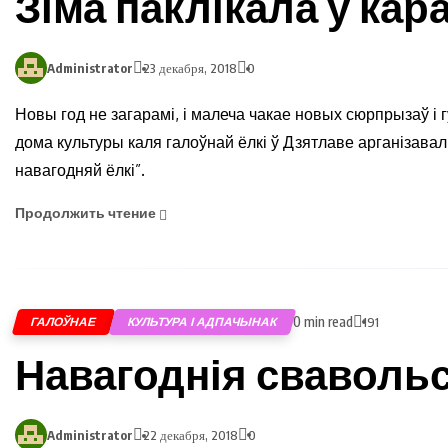
Зіма паклікала ў кар
Administrator
23 декабря, 2018
0
Новы год не загарамі, і малеча чакае новых сюрпрызаў і г
дома культуры каля галоўнай ёлкі ў Дзятлаве арганізава
навагодняй ёлкі”.
Продолжить чтение
0 min read
ГАЛОЎНАЕ
КУЛЬТУРА І АДПАЧЫНАК
191
Навагоднія сваволь
Administrator
22 декабря, 2018
0