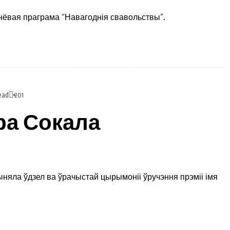
ьнёвая праграма “Навагоднія свавольствы”.
ead
201
ра Сокала
яла ўдзел ва ўрачыстай цырымоніі ўручэння прэміі імя