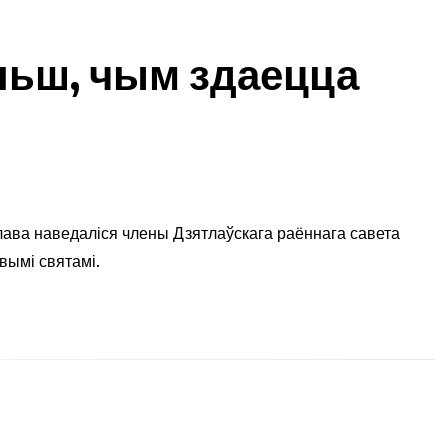
льш, чым здаецца
лава наведаліся члены Дзятлаўскага раённага савета
вымі святамі.