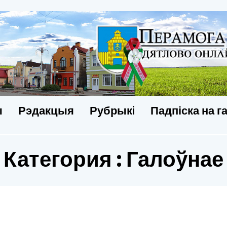
ы
Рэдакцыя
Рубрыкi
Падпіска на г
Категория : Галоўнае