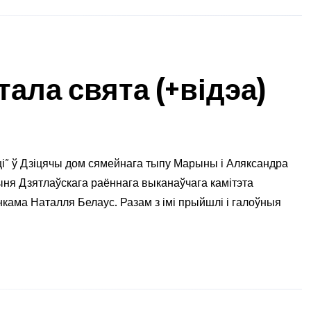
тала свята (+відэа)
і” ў Дзіцячы дом сямейнага тыпу Марыны і Аляксандра
ыня Дзятлаўскага раённага выканаўчага камітэта
нкама Наталля Белаус. Разам з імі прыйшлі і галоўныя