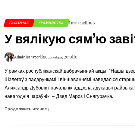
1 min read
ГАЛОЎНАЕ
ГРАМАДСТВА
186
У вялікую сям’ю заві
Administrator
20 декабря, 2018
0
У рамках рэспубліканскай дабрачыннай акцыі “Нашы дзец
Шэлегаў з падарункамі і віншаваннямі наведаліся старш
Аляксандр Дубовік і начальнік аддзела адукацыі райвыка
навагоднія чараўнікі – Дзед Мароз і Снягурачка.
Продолжить чтение