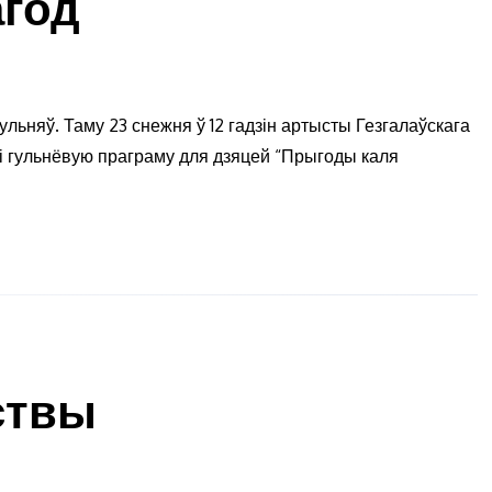
агод
ульняў. Таму 23 снежня ў 12 гадзін артысты Гезгалаўскага
лі гульнёвую праграму для дзяцей “Прыгоды каля
ствы