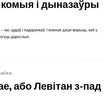
сякомыя і дыназаўры
– час цудаў і падарункаў. І кожнае дзіця марыць, каб у
могуць дарослыя.
ead
228
ае, або Левітан з-пад