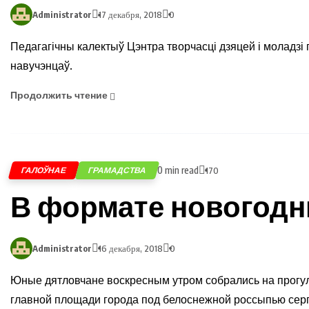
Administrator
17 декабря, 2018
0
Педагагічны калектыў Цэнтра творчасці дзяцей і моладзі
навучэнцаў.
Продолжить чтение
0 min read
ГАЛОЎНАЕ
ГРАМАДСТВА
170
В формате новогодн
Administrator
16 декабря, 2018
0
Юные дятловчане воскресным утром собрались на прогул
главной площади города под белоснежной россыпью сер