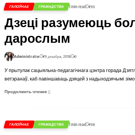
1 min read
ГАЛОЎНАЕ
ГРАМАДСТВА
190
Дзеці разумеюць бо
дарослым
Administrator
19 декабря, 2018
0
У прытулак сацыяльна-педагагічнага цэнтра горада Дзят
ветэранаў, каб павіншаваць дзяцей з надыходзячымі зімо
Продолжить чтение
1 min read
ГАЛОЎНАЕ
ГРАМАДСТВА
198