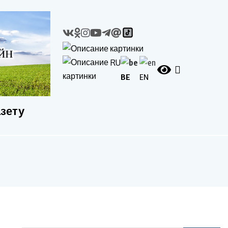
RU
BE
EN
азету