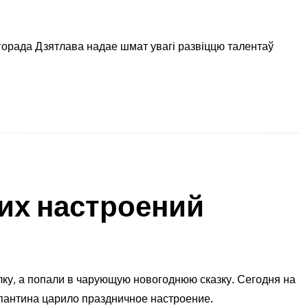
 горада Дзятлава надае шмат увагі развіццю талентаў
их настроений
ку, а попали в чарующую новогоднюю сказку. Сегодня на
пантина царило праздничное настроение.