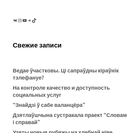
VK
Instagram
YouTube
Telegram
TikTok
Свежие записи
Ведае ўчастковы. Ці сапраўдны кіраўнік
тэлефануе?
На контроле качество и доступность
социальных услуг
“Знайдзі ў сабе валанцёра”
Дзятлаўшчына сустракала праект “Словам
і справай”
Узяты новыя рубяжы на хлебнай ніве