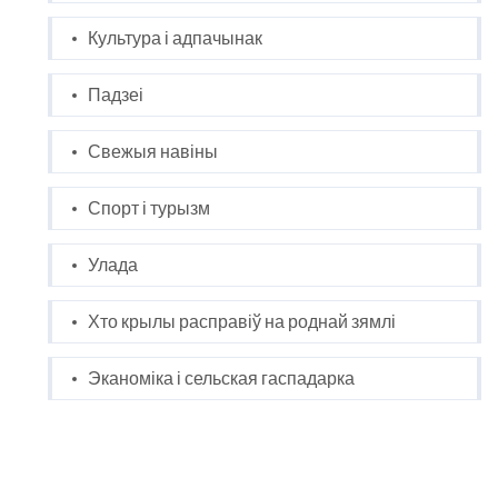
Культура і адпачынак
Падзеі
Свежыя навіны
Спорт і турызм
Улада
Хто крылы расправіў на роднай зямлі
Эканоміка і сельская гаспадарка