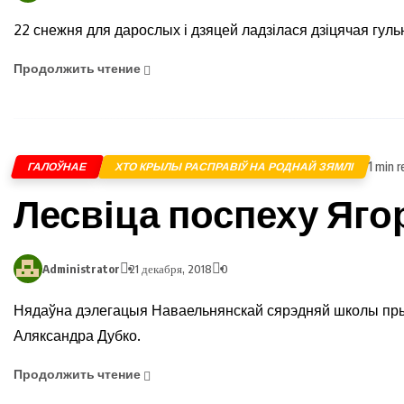
22 снежня для дарослых і дзяцей ладзілася дзіцячая гул
Продолжить чтение
1 min r
ГАЛОЎНАЕ
ХТО КРЫЛЫ РАСПРАВІЎ НА РОДНАЙ ЗЯМЛІ
Лесвіца поспеху Яго
Administrator
21 декабря, 2018
0
Нядаўна дэлегацыя Наваельнянскай сярэдняй школы прын
Аляксандра Дубко.
Продолжить чтение