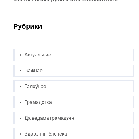
Рубрики
Актуальнае
Важнае
Галоўнае
Грамадства
Да ведама грамадзян
Здарэнні і бяспека