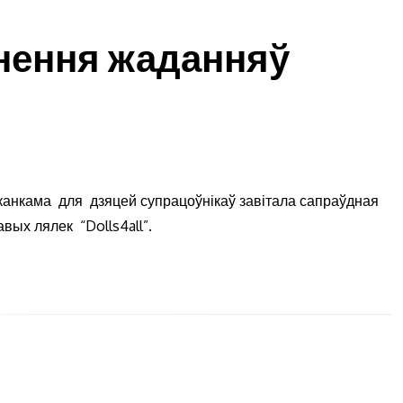
ўнення жаданняў
канкама для дзяцей супрацоўнікаў завітала сапраўдная
вых лялек “Dolls4all”.