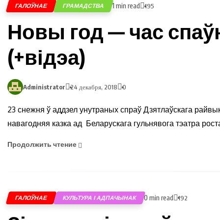
1 min read
ГАЛОЎНАЕ
ГРАМАДСТВА
195
Новы год — час спа
(+відэа)
Administrator
24 декабря, 2018
0
23 снежня ў аддзел унутраных спраў Дзятлаўскага райвы
навагодняя казка ад Беларускага гульнявога тэатра роста
Продолжить чтение
0 min read
ГАЛОЎНАЕ
КУЛЬТУРА І АДПАЧЫНАК
192