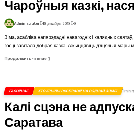
Чароўныя казкі, на
Administrator
18 декабря, 2018
0
Зіма, асабліва напярэдадні навагодніх і калядных святаў, 
госці завітала добрая казка. Ажыццявіць дзіцячыя мары 
Продолжить чтение
1 min r
ГАЛОЎНАЕ
ХТО КРЫЛЫ РАСПРАВІЎ НА РОДНАЙ ЗЯМЛІ
Калі сцэна не адпуск
Саратава