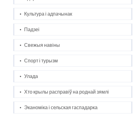
Культура і адпачынак
Падзеі
Свежыя навіны
Спорт і турызм
Улада
Хто крылы расправіў на роднай зямлі
Эканоміка і сельская гаспадарка