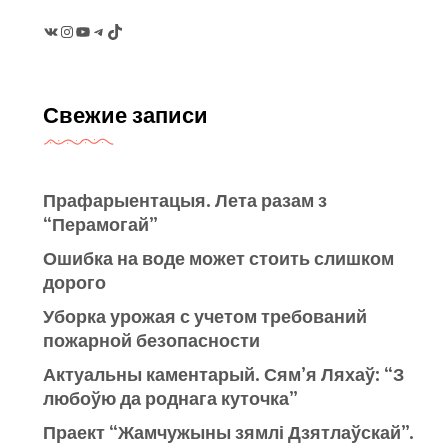
VK
Instagram
YouTube
Telegram
TikTok
Свежие записи
Прафарыентацыя. Лета разам з
“Перамогай”
Ошибка на воде может стоить слишком
дорого
Уборка урожая с учетом требований
пожарной безопасности
Актуальны каментарый. Сям’я Ляхаў: “З
любоўю да роднага куточка”
Праект “Жамчужыны зямлі Дзятлаўскай”.