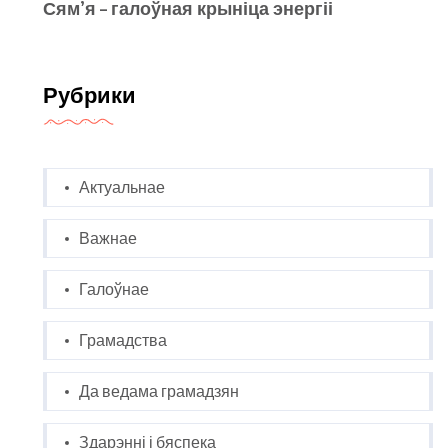
Сям’я – галоўная крыніца энергіі
Рубрики
Актуальнае
Важнае
Галоўнае
Грамадства
Да ведама грамадзян
Здарэнні і бяспека