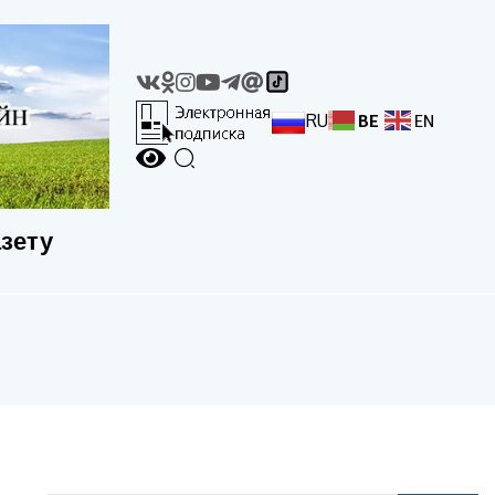
RU
BE
EN
азету