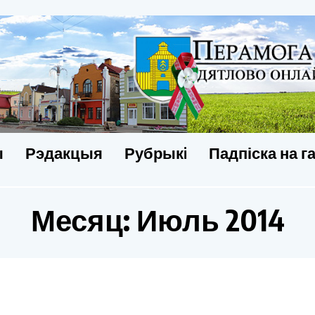
ы
Рэдакцыя
Рубрыкi
Падпіска на г
Месяц:
Июль 2014